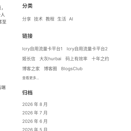
分类
页，
个人
分享
技术
教程
生活
AI
甚至
链接
lcry自用流量卡平台1
lcry自用流量卡平台2
姬长信
大灰hurbai
码上有效率
十年之约
博客之家
博客圈
BlogsClub
查看更多...
后端
归档
2026 年 8 月
2026 年 7 月
2026 年 6 月
2026 年 5 月