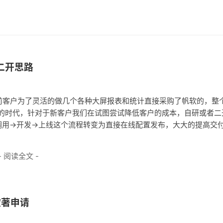
及二开思路
前客户为了灵活的做几个各种大屏报表和统计直接采购了帆软的，整
比较卷的时代，针对于新客户我们在试图尝试降低客户的成本，自研或者二
用->开发->上线这个流程转变为直接在线配置发布，大大的提高交
- 阅读全文 -
软著申请