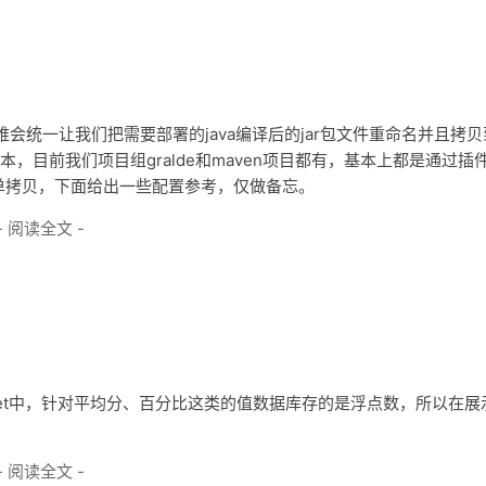
运维会统一让我们把需要部署的java编译后的jar包文件重命名并且拷贝
建脚本，目前我们项目组gralde和maven项目都有，基本上都是通过插
简单拷贝，下面给出一些配置参考，仅做备忘。
- 阅读全文 -
heet中，针对平均分、百分比这类的值数据库存的是浮点数，所以在展
- 阅读全文 -