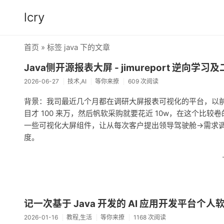
lcry
首页
» 标签 java 下的文章
Java侧开源报表大屏 - jimureport 逆向学习
2026-06-27
技术,AI
等你来撩
609 次阅读
背景：我司最近几个月都在调研大屏报表可视化的平台，以
目才 100 来万，然后帆软采购就要花近 10w，在这个
一些可视化大屏组件，让从每次客户提出领导驾驶舱->需求调
度。
记一次基于 Java 开发的 AI 应用开发平台个人
2026-01-16
教程,生活
等你来撩
1168 次阅读