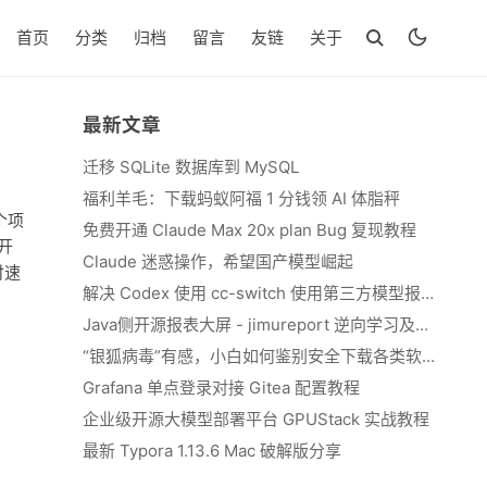
首页
分类
归档
留言
友链
关于
最新文章
迁移 SQLite 数据库到 MySQL
福利羊毛：下载蚂蚁阿福 1 分钱领 AI 体脂秤
个项
免费开通 Claude Max 20x plan Bug 复现教程
开
Claude 迷惑操作，希望国产模型崛起
付速
解决 Codex 使用 cc-switch 使用第三方模型报错 We&#039;re currently experiencing high demand, which may cause temporary errors.
Java侧开源报表大屏 - jimureport 逆向学习及二开思路
“银狐病毒”有感，小白如何鉴别安全下载各类软件
Grafana 单点登录对接 Gitea 配置教程
企业级开源大模型部署平台 GPUStack 实战教程
最新 Typora 1.13.6 Mac 破解版分享