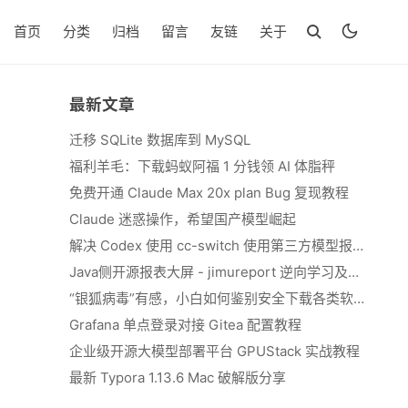
首页
分类
归档
留言
友链
关于
最新文章
迁移 SQLite 数据库到 MySQL
福利羊毛：下载蚂蚁阿福 1 分钱领 AI 体脂秤
免费开通 Claude Max 20x plan Bug 复现教程
Claude 迷惑操作，希望国产模型崛起
解决 Codex 使用 cc-switch 使用第三方模型报错 We&#039;re currently experiencing high demand, which may cause temporary errors.
Java侧开源报表大屏 - jimureport 逆向学习及二开思路
“银狐病毒”有感，小白如何鉴别安全下载各类软件
Grafana 单点登录对接 Gitea 配置教程
企业级开源大模型部署平台 GPUStack 实战教程
最新 Typora 1.13.6 Mac 破解版分享