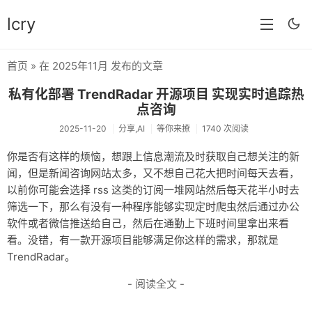
lcry
首页
» 在 2025年11月 发布的文章
首页
私有化部署 TrendRadar 开源项目 实现实时追踪热
分类
点咨询
2025-11-20
分享,AI
等你来撩
1740 次阅读
分享
你是否有这样的烦恼，想跟上信息潮流及时获取自己想关注的新
技术
闻，但是新闻咨询网站太多，又不想自己花大把时间每天去看，
以前你可能会选择 rss 这类的订阅一堆网站然后每天花半小时去
教程
筛选一下，那么有没有一种程序能够实现定时爬虫然后通过办公
生活
软件或者微信推送给自己，然后在通勤上下班时间里拿出来看
看。没错，有一款开源项目能够满足你这样的需求，那就是
AI
TrendRadar。
归档
- 阅读全文 -
留言