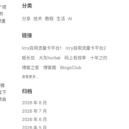
分类
个项
开
分享
技术
教程
生活
AI
付速
链接
lcry自用流量卡平台1
lcry自用流量卡平台2
姬长信
大灰hurbai
码上有效率
十年之约
博客之家
博客圈
BlogsClub
查看更多...
的微
归档
及下
常会
2026 年 8 月
2026 年 7 月
2026 年 6 月
2026 年 5 月