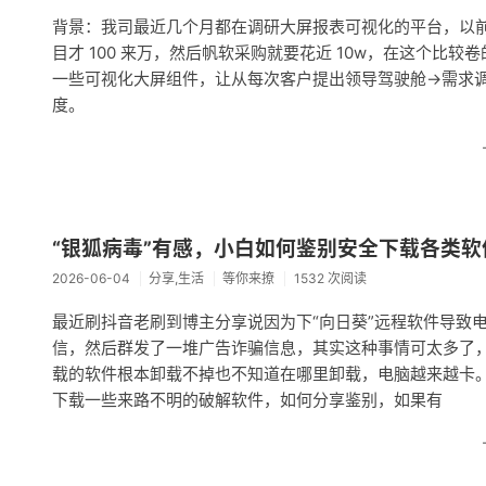
背景：我司最近几个月都在调研大屏报表可视化的平台，以
目才 100 来万，然后帆软采购就要花近 10w，在这个
一些可视化大屏组件，让从每次客户提出领导驾驶舱->需求调
度。
“银狐病毒”有感，小白如何鉴别安全下载各类软
2026-06-04
分享,生活
等你来撩
1532 次阅读
最近刷抖音老刷到博主分享说因为下“向日葵”远程软件导致
信，然后群发了一堆广告诈骗信息，其实这种事情可太多了
载的软件根本卸载不掉也不知道在哪里卸载，电脑越来越卡
下载一些来路不明的破解软件，如何分享鉴别，如果有