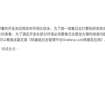
多，部署的开发测试预发布环境比较多，为了统一收集日志打算给研发和
实时查看，为了满足开发在部分环境必须要看日志更加方便的排查问
以看我这篇文章《轻量级日志管理平台Grafana Loki搭建及应用》
- 阅读全文 -