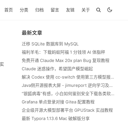
首页
分类
归档
留言
友链
关于
最新文章
迁移 SQLite 数据库到 MySQL
福利羊毛：下载蚂蚁阿福 1 分钱领 AI 体脂秤
免费开通 Claude Max 20x plan Bug 复现教程
真实
Claude 迷惑操作，希望国产模型崛起
解决 Codex 使用 cc-switch 使用第三方模型报错 We&#039;re currently experiencing high demand, which may cause temporary errors.
Java侧开源报表大屏 - jimureport 逆向学习及二开思路
“银狐病毒”有感，小白如何鉴别安全下载各类软件
Grafana 单点登录对接 Gitea 配置教程
企业级开源大模型部署平台 GPUStack 实战教程
最新 Typora 1.13.6 Mac 破解版分享