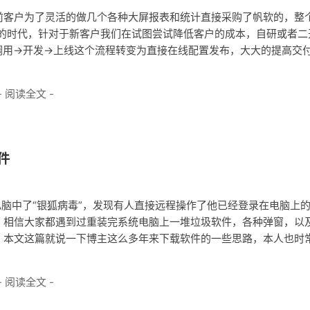
前客户为了灵活的做几个各种大屏报表和统计直接采购了帆软的，整
比较卷的时代，针对于新客户我们在试图尝试降低客户的成本，自研或者二
用->开发->上线这个流程转变为直接在线配置发布，大大的提高交
- 阅读全文 -
件
电脑中了“银狐病毒”，发现有人直接远程操作了他已经登录在电脑上
，相信大家都遇到过重装完系统电脑上一堆垃圾软件，各种弹窗，以
。本文这篇就说一下博主这么多年来下载软件的一些思路，本人也时
- 阅读全文 -