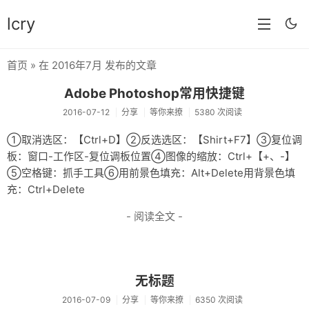
lcry
首页
» 在 2016年7月 发布的文章
首页
Adobe Photoshop常用快捷键
分类
2016-07-12
分享
等你来撩
5380 次阅读
分享
①取消选区：【Ctrl+D】②反选选区：【Shirt+F7】③复位调
板：窗口-工作区-复位调板位置④图像的缩放：Ctrl+【+、-】
技术
⑤空格键：抓手工具⑥用前景色填充：Alt+Delete用背景色填
教程
充：Ctrl+Delete
- 阅读全文 -
生活
AI
归档
无标题
留言
2016-07-09
分享
等你来撩
6350 次阅读