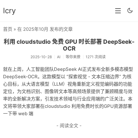
lcry
首页
» 在 2025年10月 发布的文章
首页
利用 cloudstudio 免费 GPU 时长部署 DeepSeek-
分类
OCR
2025-10-28
AI
等你来撩
1271 次阅读
分享
就在上周，人工智能团队DeepSeek AI正式发布全新多模态模型
技术
DeepSeek-OCR。这款模型以 “探索视觉 - 文本压缩边界” 为核
心目标，从大语言模型（LLM）视角重新定义视觉编码器的功能
教程
定位，为文档识别、图像转文本等高频场景提供了兼顾精度与效
生活
率的全新解决方案，引发技术领域与行业应用端的广泛关注。本
文将带领大家部署在cloudstudio 利用免费时长的GPU资源部署
AI
一下带 web 端
归档
- 阅读全文 -
留言