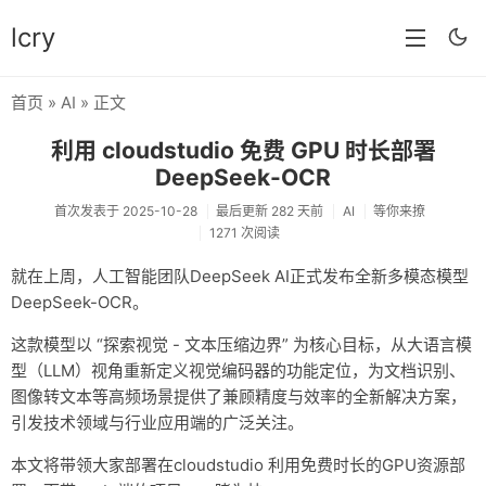
lcry
首页
»
AI
» 正文
首页
利用 cloudstudio 免费 GPU 时长部署
分类
DeepSeek-OCR
分享
首次发表于 2025-10-28
最后更新 282 天前
AI
等你来撩
1271 次阅读
技术
就在上周，人工智能团队DeepSeek AI正式发布全新多模态模型
教程
DeepSeek-OCR。
生活
这款模型以 “探索视觉 - 文本压缩边界” 为核心目标，从大语言模
型（LLM）视角重新定义视觉编码器的功能定位，为文档识别、
AI
图像转文本等高频场景提供了兼顾精度与效率的全新解决方案，
引发技术领域与行业应用端的广泛关注。
归档
本文将带领大家部署在cloudstudio 利用免费时长的GPU资源部
留言