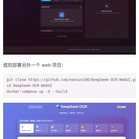
或则部署另外一个 web 项目：
git clone https://github.com/neosun100/DeepSeek-OCR-WebUI.git

cd DeepSeek-OCR-WebUI

docker-compose up -d --build