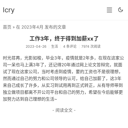
lcry
首页
» 在 2023年4月 发布的文章
首页
工作3年，终于得到加薪xx了
分类
2023-04-26
生活
4 条评论
7974 次阅读
分享
时光荏苒，光影如梭，毕业3年，疫情就是2年多，在现在这家公
司一呆也马上满3年了，还记得20年通过网上论文答辩完，就面
技术
试了现在这家公司，当时考虑到疫情，要的工资也不是很理想，
教程
然而通过自己的努力和公司领导的认可，给自己加薪了，这3年
来自己成长了许多，从实习到试用再到正式转正，从有导师带到
生活
独立做项目都离不开公司平台和自己的努力，希望在今后能够更
加努力达到自己理想的生活~
AI
- 阅读全文 -
归档
留言