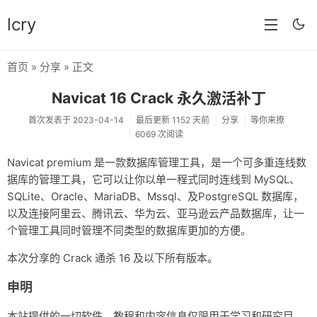
lcry
首页
»
分享
» 正文
首页
Navicat 16 Crack 永久激活补丁
分类
首次发表于 2023-04-14
最后更新 1152 天前
分享
等你来撩
6069 次阅读
分享
Navicat premium 是一款数据库管理工具，是一个可多重连线数
技术
据库的管理工具，它可以让你以单一程式同时连线到 MySQL、
教程
SQLite、Oracle、MariaDB、Mssql、及PostgreSQL 数据库，
以及连接阿里云、腾讯云、华为云、亚马逊云产品数据库，让一
生活
个管理工具同时管理不同类型的数据库更加的方便。
AI
本次分享的 Crack 通杀 16 及以下所有版本。
归档
申明
留言
本站提供的一切软件、教程和内容信息仅限用于学习和研究目