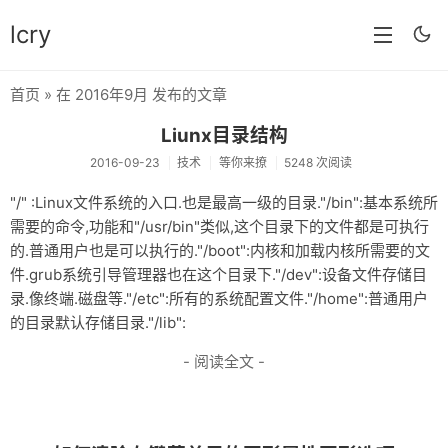
lcry
首页
» 在 2016年9月 发布的文章
首页
Liunx目录结构
分类
2016-09-23
技术
等你来撩
5248 次阅读
分享
"/" :Linux文件系统的入口.也是最高一级的目录."/bin":基本系统所
需要的命令,功能和"/usr/bin"类似,这个目录下的文件都是可执行
技术
的.普通用户也是可以执行的."/boot":内核和加载内核所需要的文
教程
件.grub系统引导管理器也在这个目录下."/dev":设备文件存储目
录.像终端.磁盘等."/etc":所有的系统配置文件."/home":普通用户
生活
的目录默认存储目录."/lib":
AI
- 阅读全文 -
归档
留言