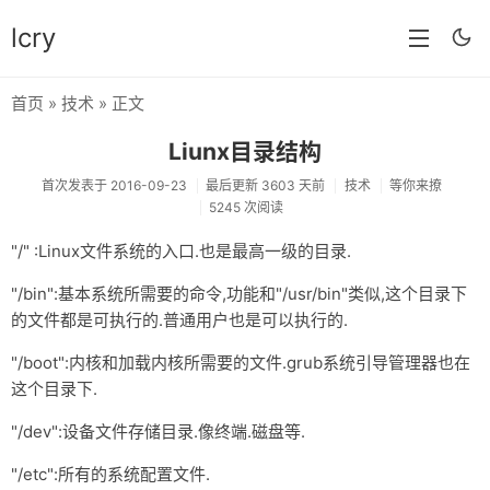
lcry
首页
»
技术
» 正文
首页
Liunx目录结构
分类
首次发表于 2016-09-23
最后更新 3603 天前
技术
等你来撩
5245 次阅读
分享
"/" :Linux文件系统的入口.也是最高一级的目录.
技术
"/bin":基本系统所需要的命令,功能和"/usr/bin"类似,这个目录下
教程
的文件都是可执行的.普通用户也是可以执行的.
生活
"/boot":内核和加载内核所需要的文件.grub系统引导管理器也在
AI
这个目录下.
"/dev":设备文件存储目录.像终端.磁盘等.
归档
"/etc":所有的系统配置文件.
留言