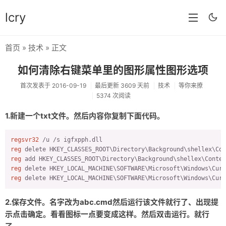
lcry
首页
»
技术
» 正文
首页
如何清除右键菜单里的图形属性图形选项
分类
首次发表于 2016-09-19
最后更新 3609 天前
技术
等你来撩
5374 次阅读
分享
1.新建一个txt文件。然后内容你复制下面代码。
技术
教程
regsvr32
reg
生活
reg
 add HKEY_CLASSES_ROOT\Directory\Background\shellex\Contex
reg
AI
reg
 delete HKEY_LOCAL_MACHINE\SOFTWARE\Microsoft\Windows\Curr
归档
2.保存文件。名字改为abc.cmd然后运行该文件就行了、出现提
示点击确定。看看图标一点要变成这样。然后双击运行。就行
留言