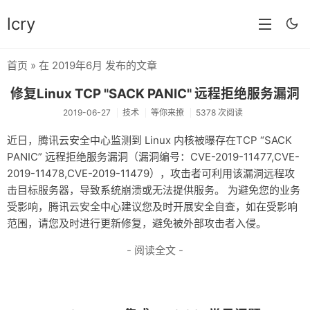
lcry
首页
» 在 2019年6月 发布的文章
首页
修复Linux TCP "SACK PANIC" 远程拒绝服务漏洞
分类
2019-06-27
技术
等你来撩
5378 次阅读
分享
近日，腾讯云安全中心监测到 Linux 内核被曝存在TCP “SACK
PANIC” 远程拒绝服务漏洞（漏洞编号：CVE-2019-11477,CVE-
技术
2019-11478,CVE-2019-11479），攻击者可利用该漏洞远程攻
教程
击目标服务器，导致系统崩溃或无法提供服务。 为避免您的业务
受影响，腾讯云安全中心建议您及时开展安全自查，如在受影响
生活
范围，请您及时进行更新修复，避免被外部攻击者入侵。
AI
- 阅读全文 -
归档
留言