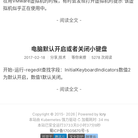
在用VMware虚拟机的时候，有时会发现打开虚拟机时提示“该虚
友链
拟机似乎正在使用中。
- 阅读全文 -
关于
电脑默认开启或者关闭小键盘
2017-02-18
分享,技术
等你来撩
5278 次阅读
开始-运行-regedit查找字段：InitialKeyboardIndicators数值2
为默认开启，数值1默认关闭。
- 阅读全文 -
Copyright © 2015- 2026 | Powered by
lcry
本站由 Kubernetes 强力驱动 ↻ 加载耗时: 34 ms
本站已安全运行3733天0小时37分8秒
蜀ICP备17005670号-5