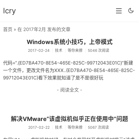
lcry
首页
» 在 2017年2月 发布的文章
首页
Windows系统小技巧，上帝模式
分类
2017-02-24
技术
等你来撩
5046 次阅读
分享
代码=“.{ED7BA470-8E54-465E-825C-99712043E01C}”新建
一个文件，更改文件名为XXX..{ED7BA470-8E54-465E-825C-
技术
99712043E01C}看下效果就知道了是不是很好玩
教程
- 阅读全文 -
生活
AI
解决VMware“该虚拟机似乎正在使用中”问题
归档
2017-02-22
技术
等你来撩
5067 次阅读
留言