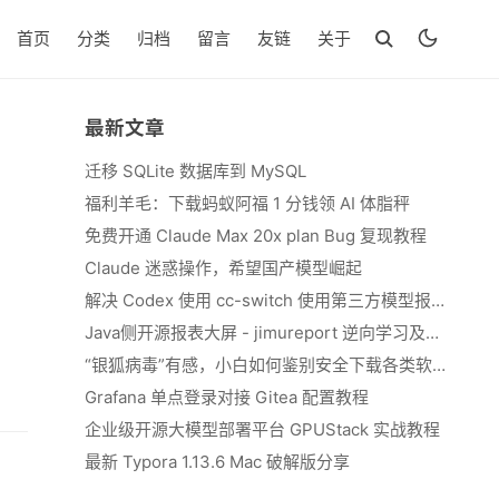
首页
分类
归档
留言
友链
关于
最新文章
迁移 SQLite 数据库到 MySQL
福利羊毛：下载蚂蚁阿福 1 分钱领 AI 体脂秤
免费开通 Claude Max 20x plan Bug 复现教程
Claude 迷惑操作，希望国产模型崛起
解决 Codex 使用 cc-switch 使用第三方模型报错 We&#039;re currently experiencing high demand, which may cause temporary errors.
Java侧开源报表大屏 - jimureport 逆向学习及二开思路
“银狐病毒”有感，小白如何鉴别安全下载各类软件
Grafana 单点登录对接 Gitea 配置教程
企业级开源大模型部署平台 GPUStack 实战教程
最新 Typora 1.13.6 Mac 破解版分享