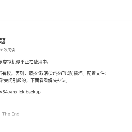
问题
66 次阅读
“该虚拟机似乎正在使用中。
有权。否则，请按“取消(C)”按钮以防损坏。配置文件:
于虚拟机未正常关闭引起的，下面看看解决办法。
4.vmx.lck.backup
The End