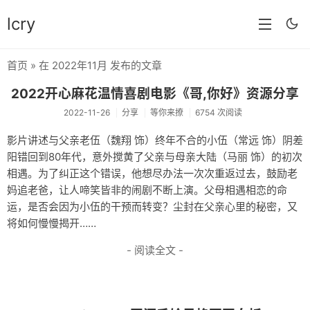
lcry
首页
» 在 2022年11月 发布的文章
首页
2022开心麻花温情喜剧电影《哥,你好》资源分享
分类
2022-11-26
分享
等你来撩
6754 次阅读
分享
影片讲述与父亲老伍（魏翔 饰）终年不合的小伍（常远 饰）阴差
阳错回到80年代，意外搅黄了父亲与母亲大陆（马丽 饰）的初次
技术
相遇。为了纠正这个错误，他想尽办法一次次重返过去，鼓励老
教程
妈追老爸，让人啼笑皆非的闹剧不断上演。父母相遇相恋的命
运，是否会因为小伍的干预而转变？尘封在父亲心里的秘密，又
生活
将如何慢慢揭开……
AI
- 阅读全文 -
归档
留言