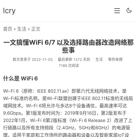
lcry
首页
»
生活
» 正文
首页
一文搞懂WiFi 6/7 以及选择路由器改造网络那
分类
些事
分享
首次发表于 2022-11-05
最后更新 1372 天前
生活
等你来撩
7189 次阅读
技术
什么是 WiFi 6
教程
Wi-Fi 6（原称：IEEE 802.11.ax）即第六代无线网络技术，是
生活
Wi-Fi标准的名称。是Wi-Fi联盟创建于IEEE 802.11标准的无线局
域网技术。Wi-Fi 6将允许与多达8个设备通信，最高速率可达
AI
9.6Gbps。第1版发布时间为：2019年9月16日，第2版发布于
2022年1月，Wi-Fi 6第2版标准（Wi-Fi 6 Release 2）改进了上
归档
行链路以及所有支持频段（2.4GHz、5GHz和6GHz）的电源管
留言
理，适用于家庭和工作场所的路由器和设备以及智能家居IoT设