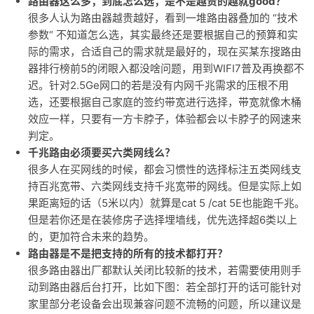
路由器这么多，到底怎么选，是不是越贵的越就good？
很多人认为路由器越贵越好，看到一堆路由器叠加的 “技术
参数“ 不知道怎么选，其实最终还是要根据自己的预算和实
际的需求，合适自己的需求就是最好的，现在买某东搜路由
器排行榜前5的闭眼入都没啥问题，用到WIFI7普及再换都不
迟。针对2.5Ge网口的若是没有内网千兆需求的压根不用
选，还要根据自己家庭的签约带宽进行选择，带宽就像木桶
效应一样，只要有一方卡脖子，体验都会以卡脖子的网速来
判定。
千兆路由必须要买六类网线么？
很多人在买网线的时候，都会习惯性的选择标注五类网线支
持百兆宽带、六类网线支持千兆宽带的网线。但是实际上如
果距离短的话（5米以内）就算是cat 5 /cat 5E也能跑千兆。
但是若你还是在装修房子选择埋墙线，优先选择超6类以上
的，更加符合未来的趋势。
路由器是不是把支持的所有的技术都打开？
很多路由器出厂都默认关闭比较新的技术，若需要使用则手
动到路由器后台打开，比如下图：若全部打开的话可能针对
家里部分老设备会出现兼容问题不流畅的问题，所以建议是