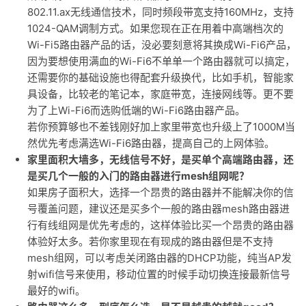
802.11.ax无线通信技术，同时频段带宽支持160MHz，支持
1024-QAM调制方式。如果您现在正在用着中高端档次的
Wi-Fi5路由器产品的话，没必要刻意将其换成Wi-Fi6产品，
因为要想使用满血的Wi-Fi6不单单一个路由器就可以搞定，
还需要你的基础设施也得配套升级换代，比如手机，智能家
具设备，比较老的笔记本，家庭带宽，连接网线等。更不要
为了上Wi-Fi6而选购低端的Wi-Fi6路由器产品。
若你预算够也不差钱刚好加上家里带宽也升级上了1000M当
然优先考虑满选Wi-Fi6路由器，提高自己的上网体验。
家里面积大墙多，无线信号不好，是买单个高端路由器，还
是买几个一般的入门的路由器进行mesh组网呢？
如果房子面积大，选择一个昂贵的路由器并不能解决你的信
号覆盖问题，建议还是买多个一般的路由器mesh路由器进
行有线组网是优先考虑的，这样体验比买一个昂贵的路由器
体验好太多。若你家里现在有现成的路由器但是不支持
mesh组网，可以考虑关闭路由器的DHCP功能，纯当AP发
射wifi信号来使用，移动位置的时候手动切换连接最新信号
最好的wifi。