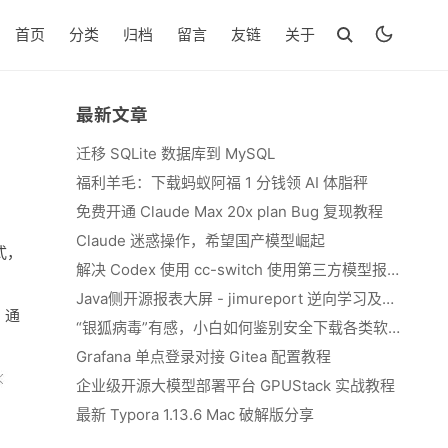
首页
分类
归档
留言
友链
关于
最新文章
迁移 SQLite 数据库到 MySQL
福利羊毛：下载蚂蚁阿福 1 分钱领 AI 体脂秤
免费开通 Claude Max 20x plan Bug 复现教程
Claude 迷惑操作，希望国产模型崛起
式，
解决 Codex 使用 cc-switch 使用第三方模型报错 We&#039;re currently experiencing high demand, which may cause temporary errors.
Java侧开源报表大屏 - jimureport 逆向学习及二开思路
，通
“银狐病毒”有感，小白如何鉴别安全下载各类软件
Grafana 单点登录对接 Gitea 配置教程
企业级开源大模型部署平台 GPUStack 实战教程
最新 Typora 1.13.6 Mac 破解版分享