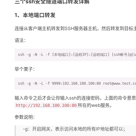
三个ssh安全隧道端口转发详解
1、本地端口转发
连接从客户端主机转发到SSH服务器主机，然后转发到目标
语法：
ssh -g -N -L -f [本地端口]:[远程IP]:[远程端口] [ssh帐号]@[
举个栗子：
ssh -g -N -L -f 9999:192.168.100.100:80 root@www.test.c
输入命令之后才会让你输入ssh的连接密码，上面的命令意
所在的web服务。
http://192.168.100.100:80
参数说明：
-g：开启网关，表示访问本地的所有IP地址都可以；