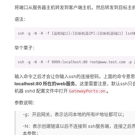
将端口从服务器主机转发到客户端主机，然后转发到目标主
语法：
ssh -g -N -R -f [远程端口]:[目标机器IP]:[目标机器端口] [ssh
举个栗子：
ssh -g -N -R -f 9999:localhost:80 root@www.test.com -p 
输入命令之后才会让你输入ssh的连接密码，上面的命令意
localhost:80 所在的web服务
。这里需要注意，默认ssh只会
机器 sshd 配置文件中打开
。
GatewayPorts:on
参数说明：
-g：开启网关，表示访问本地的所有IP地址都可以；
-N：表示创建隧道以后不连接到 ssh服务端，连接之
本参数；