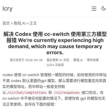
lcry
首页
»
教程
,
AI
» 正文
首页
解决 Codex 使用 cc-switch 使用第三方模型
分类
报错 We're currently experiencing high
demand, which may cause temporary
分享
errors.
技术
首次发表于 2026-06-28
最后更新 41 天前
教程
,
AI
等你来撩
3204 次阅读
教程
codex 使用 cc-switch 管理统一模型的时候，如何使用的中转站
生活
不是 codex 默认里面的gpt 模型，那么需要进行模型重定向到真
实的模型地址，而中转站一般是支持默
AI
认
和
接口协议，在
/v1/chat/completions
/v1/responses
归档
cc-switch 中不做任何配置的情况下，即便你有 gpt 的模型也无
法正常使用，会存在下面的报错：
留言