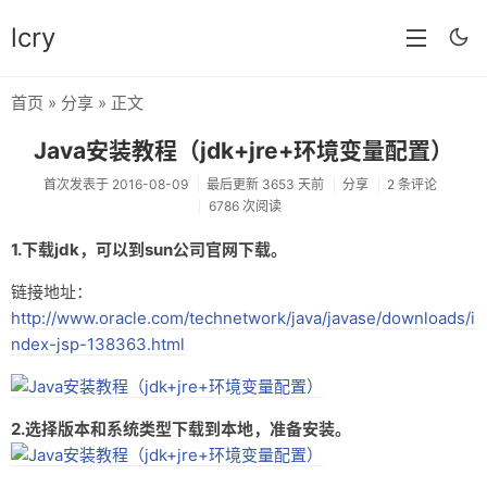
lcry
首页
»
分享
» 正文
首页
Java安装教程（jdk+jre+环境变量配置）
分类
首次发表于 2016-08-09
最后更新 3653 天前
分享
2 条评论
6786 次阅读
分享
1.下载jdk，可以到sun公司官网下载。
技术
链接地址：
教程
http://www.oracle.com/technetwork/java/javase/downloads/i
生活
ndex-jsp-138363.html
AI
2.选择版本和系统类型下载到本地，准备安装。
归档
留言