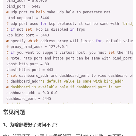
bind_addr = 0.0.0.0

#
 udp port to 
help
 make udp hole to penetrate nat
#
 udp port used 
for
 kcp protocol, it can be same with 
'bind_p
#
if
 not 
set
, kcp is disabled 
in
 frps
#
 specify 
which
 address proxy will listen 
for
, default value 
#
 proxy_bind_addr = 127.0.0.1
#
if
 you want to support virtual host, you must 
set
 the http 
#
 Note: http port and https port can be same with bind_port
vhost_http_port = 80

#
set
 dashboard_addr and dashboard_port to view dashboard of 
#
 dashboard_addr
's default value is same with bind_addr
#
 dashboard is available only if dashboard_port is set
dashboard_addr = 0.0.0.0

#
 dashboard user and passwd for basic auth protect, if not se
dashboard_user = admin

常见问题
#
 dashboard assets directory(only for debug mode)
1、为啥部署好了访问不了？
#
 assets_dir = ./static
#
 console or real logFile path like ./frps.log