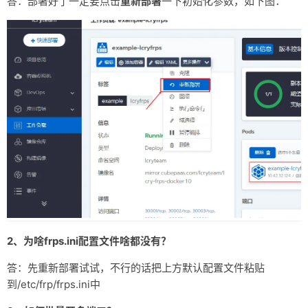
答：部署好了一定要点击
重新部署
一下初始化参数，如下图：
#
 trace, debug, info, warn, error
log_level = info

#
 auth token
#
 heartbeat configure, it'
s not recommended to modify the def
#
 the default value of heartbeat_timeout is 90
#
 heartbeat_timeout = 90
#
 only allow frpc to 
bind
 ports you list, 
if
 you 
set
 nothing,
#
allow_ports = 2000-3000,3001,3003,4000-50000
#
 pool_count in each proxy will change to max_pool_count if 
#
 max ports can be used for each client, default value is 0 m
#
 authentication_timeout means the timeout interval (seconds
#
 if authentication_timeout is zero, the time is not verified
2、为啥frps.ini配置文件啥都没有？
#
 if subdomain_host is not empty, you can set subdomain when 
#
 when subdomain is 
test
, the host used by routing is test.fr
答：先重新部署试试，不行的话把上方默认配置文件粘贴
#
if
 tcp stream multiplexing is used, default is 
true
到/etc/frp/frps.ini中