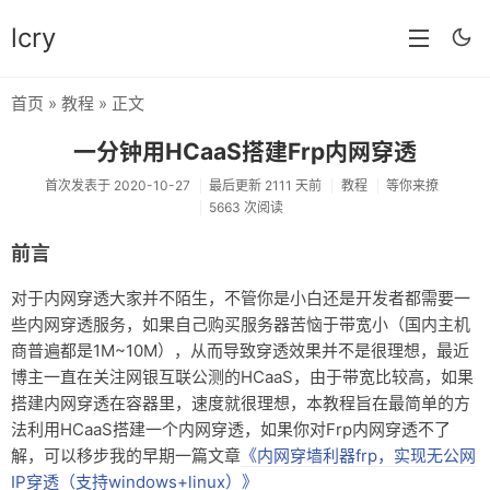
lcry
首页
»
教程
» 正文
首页
一分钟用HCaaS搭建Frp内网穿透
分类
首次发表于 2020-10-27
最后更新 2111 天前
教程
等你来撩
5663 次阅读
分享
前言
技术
对于内网穿透大家并不陌生，不管你是小白还是开发者都需要一
教程
些内网穿透服务，如果自己购买服务器苦恼于带宽小（国内主机
生活
商普遍都是1M~10M），从而导致穿透效果并不是很理想，最近
博主一直在关注网银互联公测的HCaaS，由于带宽比较高，如果
AI
搭建内网穿透在容器里，速度就很理想，本教程旨在最简单的方
法利用HCaaS搭建一个内网穿透，如果你对Frp内网穿透不了
归档
解，可以移步我的早期一篇文章
《内网穿墙利器frp，实现无公网
留言
IP穿透（支持windows+linux）》