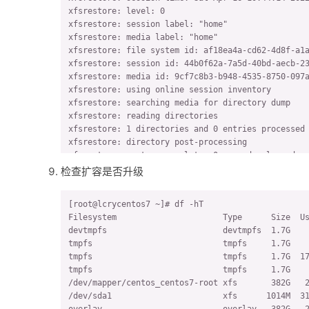
xfsrestore: level: 0

xfsrestore: session label: "home"

xfsrestore: media label: "home"

xfsrestore: file system id: af18ea4a-cd62-4d8f-a1a
xfsrestore: session id: 44b0f62a-7a5d-40bd-aecb-23
xfsrestore: media id: 9cf7c8b3-b948-4535-8750-097a
xfsrestore: using online session inventory

xfsrestore: searching media for directory dump

xfsrestore: reading directories

xfsrestore: 1 directories and 0 entries processed

xfsrestore: directory post-processing

xfsrestore: restore complete: 0 seconds elapsed

xfsrestore: Restore Summary:

检查扩容是否升级
xfsrestore:   stream 0 /home.xfsdump OK (success)

xfsrestore: Restore Status: SUCCESS
[root@lcrycentos7 ~]# df -hT

Filesystem                      Type      Size  Us
devtmpfs                        devtmpfs  1.7G    
tmpfs                           tmpfs     1.7G    
tmpfs                           tmpfs     1.7G  17
tmpfs                           tmpfs     1.7G    
/dev/mapper/centos_centos7-root xfs       382G   2
/dev/sda1                       xfs      1014M  31
overlay                         overlay   382G   2