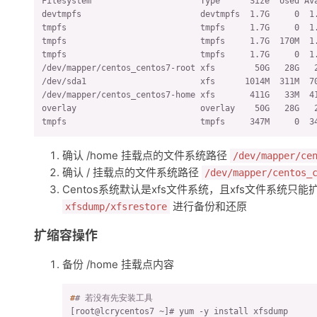
Filesystem                      Type      Size  Used Ava
devtmpfs                        devtmpfs  1.7G     0  1.
tmpfs                           tmpfs     1.7G     0  1.
tmpfs                           tmpfs     1.7G  170M  1.
tmpfs                           tmpfs     1.7G     0  1.
/dev/mapper/centos_centos7-root xfs        50G   28G   2
/dev/sda1                       xfs      1014M  311M  70
/dev/mapper/centos_centos7-home xfs       411G   33M  41
overlay                         overlay    50G   28G   
tmpfs                           tmpfs     347M     0  3
确认 /home 挂载点的文件系统路径
/dev/mapper/ce
确认 / 挂载点的文件系统路径
/dev/mapper/centos_
Centos系统默认是xfs文件系统，且xfs文件系
进行备份和还原
xfsdump/xfsrestore
扩缩容操作
备份 /home 挂载点内容
#
# 若没有先安装工具
[root@lcrycentos7 ~]# yum -y install xfsdump
