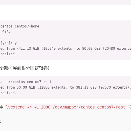
=============================

centos_centos7-home

 GiB.

-----------------------------

[y/n]: y

ed from <411.13 GiB (105249 extents) to 80.00 GiB (20480 extents
 0, file 0)

 resized.
间全部扩展到根分区逻辑卷）
apper/centos_centos7-root

ed from 50.00 GiB (12800 extents) to 381.13 GiB (97570 extents).
 resized.
使用
lvextend -r -L 200G /dev/mapper/centos_centos7-root
；