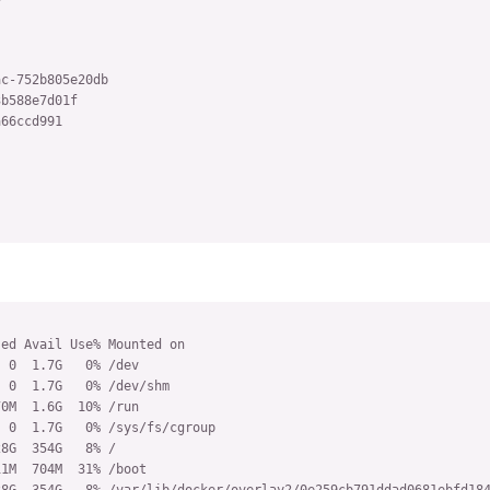
c-752b805e20db

b588e7d01f

66ccd991

ed Avail Use% Mounted on

 0  1.7G   0% /dev

 0  1.7G   0% /dev/shm

0M  1.6G  10% /run

 0  1.7G   0% /sys/fs/cgroup

8G  354G   8% /

1M  704M  31% /boot

8G  354G   8% /var/lib/docker/overlay2/0e259cb791ddad0681ebfd184