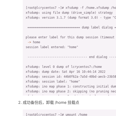
[root@lcrycentos7 ~]# xfsdump -f /home.xfsdump /ho
xfsdump: using file dump (drive_simple) strategy

xfsdump: version 3.1.7 (dump format 3.0) - type ^C
 ============================= dump label dialog =
 ->
 home
session label entered: "home"

 --------------------------------- end dialog ----
xfsdump: level 0 dump of lcrycentos7:/home

xfsdump: dump date: Sat Apr 16 10:44:14 2022

xfsdump: session id: 44b0f62a-7a5d-40bd-aecb-23b58
xfsdump: session label: "home"

xfsdump: ino map phase 1: constructing initial dum
xfsdump: ino map phase 2: skipping (no pruning nec
xfsdump: ino map phase 3: skipping (only one dump 
xfsdump: ino map construction complete

成功备份后，卸载 /home 挂载点
xfsdump: estimated dump size: 20800 bytes

xfsdump: /var/lib/xfsdump/inventory created

[root@lcrycentos7 ~]# umount /home