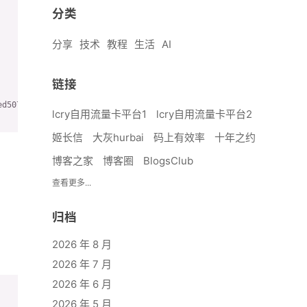
分类
分享
技术
教程
生活
AI
链接
d5078d362c54b9a9a0815c6edc1f98cf7/merged

lcry自用流量卡平台1
lcry自用流量卡平台2
姬长信
大灰hurbai
码上有效率
十年之约
博客之家
博客圈
BlogsClub
查看更多...
归档
2026 年 8 月
2026 年 7 月
2026 年 6 月
2026 年 5 月