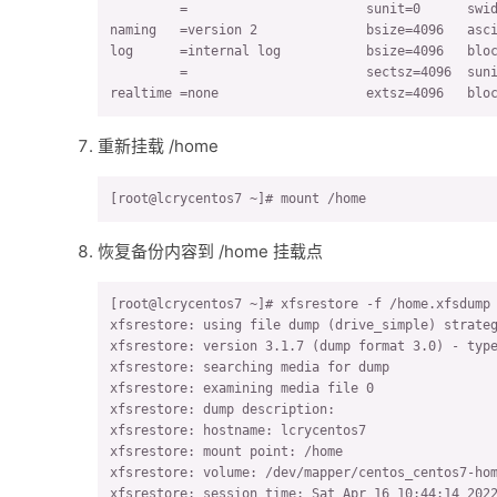
         =                       sunit=0      swid
naming   =version 2              bsize=4096   asci
log      =internal log           bsize=4096   bloc
         =                       sectsz=4096  suni
realtime =none                   extsz=4096   blo
重新挂载 /home
[root@lcrycentos7 ~]# mount /home
恢复备份内容到 /home 挂载点
[root@lcrycentos7 ~]# xfsrestore -f /home.xfsdump 
xfsrestore: using file dump (drive_simple) strateg
xfsrestore: version 3.1.7 (dump format 3.0) - type
xfsrestore: searching media for dump

xfsrestore: examining media file 0

xfsrestore: dump description:

xfsrestore: hostname: lcrycentos7

xfsrestore: mount point: /home

xfsrestore: volume: /dev/mapper/centos_centos7-hom
xfsrestore: session time: Sat Apr 16 10:44:14 2022