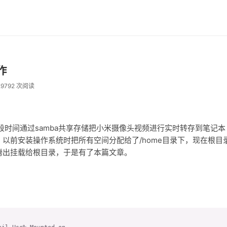
作
29792 次阅读
前段时间通过samba共享存储把小米摄像头视频进行实时转存到笔记本
以前安装操作系统时把所有空间分配给了/home目录下，现在根目
间腾出挂载给根目录，于是有了本篇文章。