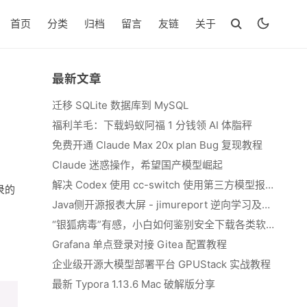
首页
分类
归档
留言
友链
关于
最新文章
迁移 SQLite 数据库到 MySQL
福利羊毛：下载蚂蚁阿福 1 分钱领 AI 体脂秤
免费开通 Claude Max 20x plan Bug 复现教程
Claude 迷惑操作，希望国产模型崛起
解决 Codex 使用 cc-switch 使用第三方模型报错 We&#039;re currently experiencing high demand, which may cause temporary errors.
录的
Java侧开源报表大屏 - jimureport 逆向学习及二开思路
“银狐病毒”有感，小白如何鉴别安全下载各类软件
Grafana 单点登录对接 Gitea 配置教程
企业级开源大模型部署平台 GPUStack 实战教程
最新 Typora 1.13.6 Mac 破解版分享