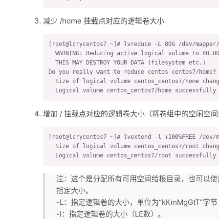
 ============================= media label dialog 
减少 /home 挂载点对应的逻辑卷大小
 ->
 home
[root@lcrycentos7 ~]# lvreduce -L 80G /dev/mapper/
media label entered: "home"

  WARNING: Reducing active logical volume to 80.00
  THIS MAY DESTROY YOUR DATA (filesystem etc.)

 --------------------------------- end dialog ----
Do you really want to reduce centos_centos7/home? 
  Size of logical volume centos_centos7/home chang
xfsdump: creating dump session media file 0 (media
  Logical volume centos_centos7/home successfully
xfsdump: dumping ino map

xfsdump: dumping directories

xfsdump: dumping non-directory files

增加 / 挂载点对应的逻辑卷大小（将卷组中的空闲空
xfsdump: ending media file

xfsdump: media file size 21352 bytes

[root@lcrycentos7 ~]# lvextend -l +100%FREE /dev/m
xfsdump: dump size (non-dir files) : 0 bytes

  Size of logical volume centos_centos7/root chang
xfsdump: dump complete: 11 seconds elapsed

  Logical volume centos_centos7/root successfully
xfsdump: Dump Summary:

xfsdump:   stream 0 /home.xfsdump OK (success)

xfsdump: Dump Status: SUCCESS
注：这个是分配所有可用空间给根目录，也可以
指定大小。
-L：指定逻辑卷的大小，单位为“kKmMgGtT”字节
-l：指定逻辑卷的大小（LE数）。