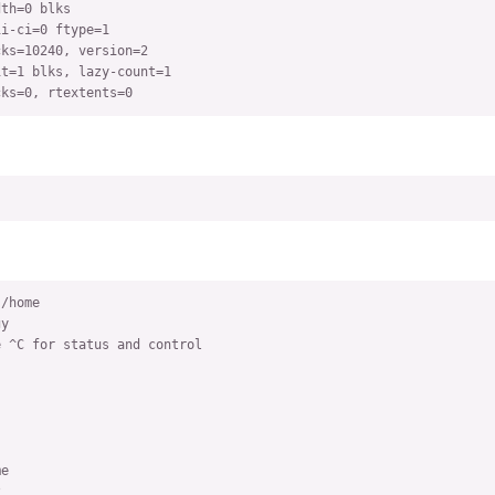
th=0 blks

i-ci=0 ftype=1

ks=10240, version=2

t=1 blks, lazy-count=1

cks=0, rtextents=0
/home

y

 ^C for status and control

e


