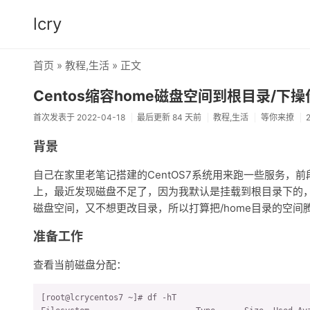
lcry
首页
»
教程
,
生活
» 正文
Centos缩容home磁盘空间到根目录/下操
首次发表于 2022-04-18
最后更新 84 天前
教程
,
生活
等你来撩
背景
自己在家里老笔记搭建的CentOS7系统用来跑一些服务，
上，最近发现磁盘不足了，因为我默认是挂载到根目录下的，
磁盘空间，又不想更改目录，所以打算把/home目录的空
准备工作
查看当前磁盘分配：
[root@lcrycentos7 ~]# df -hT
