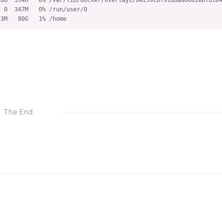
 0  347M   0% /run/user/0

33M   80G   1% /home
The End