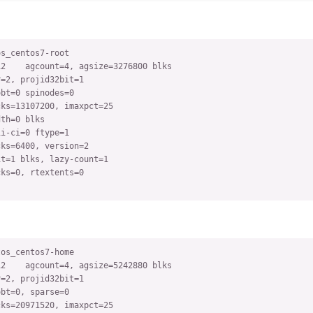
s_centos7-root

2    agcount=4, agsize=3276800 blks

=2, projid32bit=1

bt=0 spinodes=0

ks=13107200, imaxpct=25

th=0 blks

i-ci=0 ftype=1

ks=6400, version=2

t=1 blks, lazy-count=1

ks=0, rtextents=0

os_centos7-home

2    agcount=4, agsize=5242880 blks

=2, projid32bit=1

bt=0, sparse=0

ks=20971520, imaxpct=25
