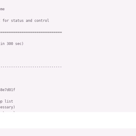
me

 for status and control

=============================

-----------------------------

8e7d01f

p list

essary)

stream)
