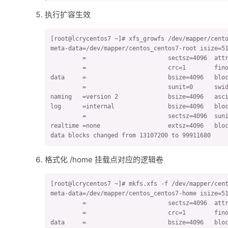
执行扩容生效
[root@lcrycentos7 ~]# xfs_growfs /dev/mapper/cento
meta-data=/dev/mapper/centos_centos7-root isize=51
         =                       sectsz=4096  attr
         =                       crc=1        fino
data     =                       bsize=4096   bloc
         =                       sunit=0      swid
naming   =version 2              bsize=4096   asci
log      =internal               bsize=4096   bloc
         =                       sectsz=4096  suni
realtime =none                   extsz=4096   bloc
data blocks changed from 13107200 to 99911680
格式化 /home 挂载点对应的逻辑卷
[root@lcrycentos7 ~]# mkfs.xfs -f /dev/mapper/cent
meta-data=/dev/mapper/centos_centos7-home isize=51
         =                       sectsz=4096  attr
         =                       crc=1        fino
data     =                       bsize=4096   bloc