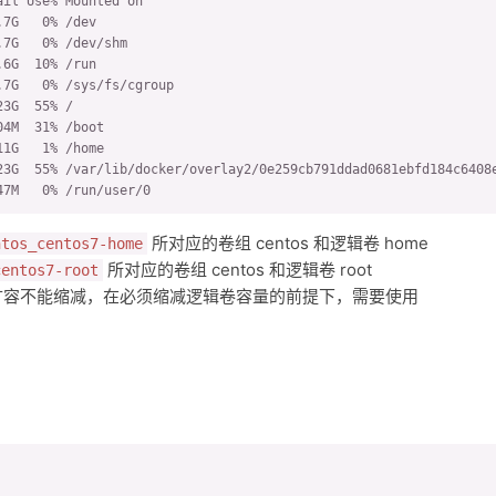
il Use% Mounted on

7G   0% /dev

7G   0% /dev/shm

6G  10% /run

7G   0% /sys/fs/cgroup

3G  55% /

4M  31% /boot

1G   1% /home

23G  55% /var/lib/docker/overlay2/0e259cb791ddad0681ebfd184c6408e
47M   0% /run/user/0
所对应的卷组 centos 和逻辑卷 home
ntos_centos7-home
所对应的卷组 centos 和逻辑卷 root
centos7-root
统只能扩容不能缩减，在必须缩减逻辑卷容量的前提下，需要使用