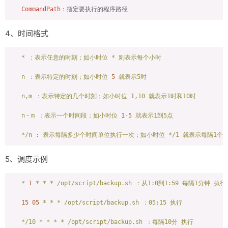
CommandPath
4、时间格式
*
：表示任意的时刻；如小时位
*
则表示每个小时
n
：表示特定的时刻；如小时位
5
就表示5时
n,m
：表示特定的几个时刻；如小时位
1
,10
就表示1时和10时
n－m
：表示一个时间段；如小时位
1
-5
就表示1到5点
*/n
:
表示每隔多少个时间单位执行一次；如小时位
*/1
就表示每隔1个
5、调度示例
*
1
*
*
*
/opt/script/backup.sh
：从1:0到1:59
每隔1分钟
执行
15
05
*
*
*
/opt/script/backup.sh
：05:15
执行
*/10
*
*
*
*
/opt/script/backup.sh
：每隔10分
执行