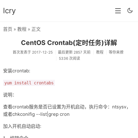
lcry
首页
»
教程
» 正文
首页
CentOS Crontab(定时任务)详解
分类
首次发表于 2017-12-25
最后更新 2857 天前
教程
等你来撩
5336 次阅读
分享
安装crontab:
技术
yum install crontabs
教程
说明：
生活
查看crontab服务是否已设置为开机启动，执行命令：ntsysv，
AI
或者chkconifig --list|grep cron
归档
加入开机自动启动:
留言