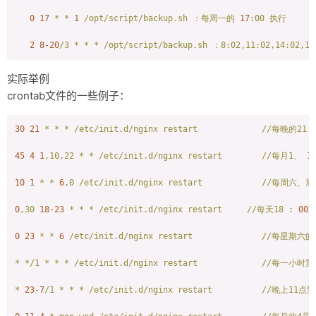
0
17
*
*
1
/opt/script/backup.sh
：每周一的
17
:00
执行
2
8
-20
/3
*
*
*
/opt/script/backup.sh
：8:02,11:02,14:02,17
实际举例
crontab文件的一些例子：
30
21
*
*
*
/etc/init.d/nginx
restart
//每晚的21:
45
4
1
,10,22
*
*
/etc/init.d/nginx
restart
//每月1、
1
10
1
*
*
6
,0
/etc/init.d/nginx
restart
//每周六、周
0
,30
18
-23
*
*
*
/etc/init.d/nginx
restart
//每天18
:
00
至
0
23
*
*
6
/etc/init.d/nginx
restart
//每星期六的
*
*/1
*
*
*
/etc/init.d/nginx
restart
//每一小时重启
*
23
-7
/1
*
*
*
/etc/init.d/nginx
restart
//晚上11点