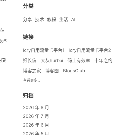
分类
分享
技术
教程
生活
AI
应。
链接
破坏
lcry自用流量卡平台1
lcry自用流量卡平台2
时刻
姬长信
大灰hurbai
码上有效率
十年之约
博客之家
博客圈
BlogsClub
查看更多...
"
归档
2026 年 8 月
2026 年 7 月
2026 年 6 月
2026 年 5 月