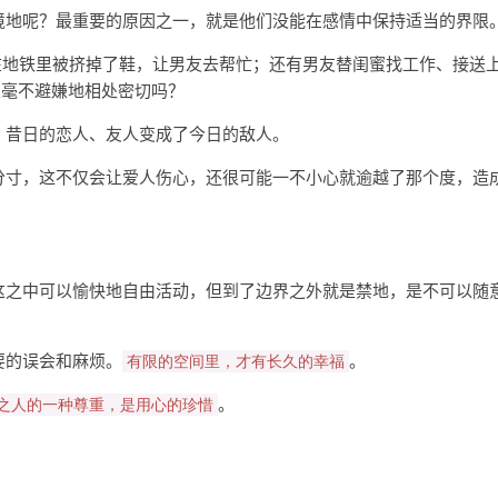
境地呢？最重要的原因之一，就是他们没能在感情中保持适当的界限
在地铁里被挤掉了鞋，让男友去帮忙；还有男友替闺蜜找工作、接送
以毫不避嫌地相处密切吗？
，昔日的恋人、友人变成了今日的敌人。
分寸，这不仅会让爱人伤心，还很可能一不小心就逾越了那个度，造
这之中可以愉快地自由活动，但到了边界之外就是禁地，是不可以随
要的误会和麻烦。
。
有限的空间里，才有长久的幸福
。
之人的一种尊重，是用心的珍惜