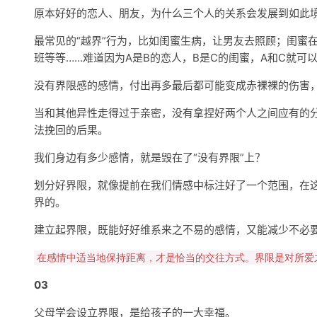
原本好好的恋人、朋友，为什么三个人的关系会发展到如此
最常见的“越界”行为，比如闺蜜生病，让男友去照顾；闺蜜
班等等……难道因为A是B的恋人，B是C的闺蜜，A和C就可
没有界限感的感情，付出再多最后都可能变成赤裸裸的伤害
当和其他异性走得过于亲密，没有拿捏好两个人之间应有的
法挽回的后果。
我们身边有多少感情，就是毁在了“没有界限”上？
划分好界限，就像提前在我们情感中标注好了一个范围，在
界的。
建立起界限，既能好好维系来之不易的感情，又能减少不必
在感情中适当地保持距离，才是恰当的交往方式。界限是对所爱
03
父母学会设立界限，是给孩子的一大幸福。