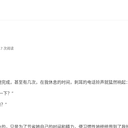
47 次阅读
。
她完成，甚至有几次，在我休息的时间，刺耳的电话铃声就猛然响起
一下？”
？”
急的，只是为了节省她自己的时间和精力，便习惯性地统统甩到了我