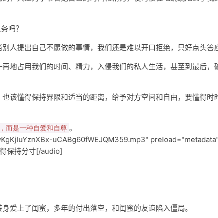
义务吗？
当别人提出自己不愿做的事情，我们还是难以开口拒绝，只好点头答
一再地占用我们的时间、精力，入侵我们的私人生活，甚至到最后，
，也该懂得保持界限和适当的距离，给予对方空间和自由，要懂得时
。
，而是一种自爱和自尊
7B/wKgKjluYznXBx-uCABg60fWEJQM359.mp3" preload="metadata
懂得保持分寸[/audio]
转身爱上了闺蜜，多年的付出落空，和闺蜜的友谊陷入僵局。