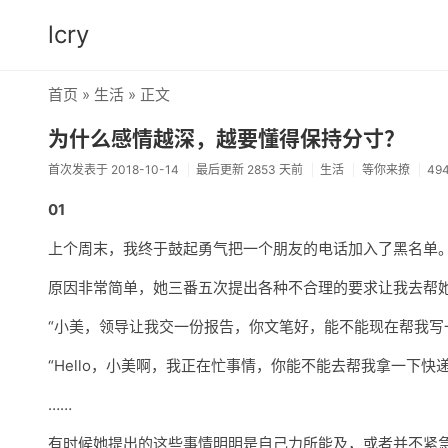
lcry
首页
»
生活
» 正文
为什么感情越深，越要懂得保持分寸？
首次发表于 2018-10-14
最后更新 2853 天前
生活
等你来撩
49
01
上个周末，我终于鼓起勇气把一个朋友的电话加入了黑名单
原因非常简单，她三番五次提出各种不合理的要求让我去帮
“小美，领导让我交一份报告，你文笔好，能不能现在帮我写
“Hello，小美啊，我正在忙事情，你能不能去帮我拿一下快递
……
有时候她提出的这些事情明明是自己力所能及，或者并不紧