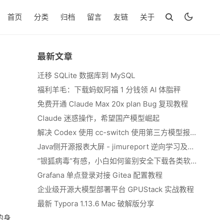
首页
分类
归档
留言
友链
关于
最新文章
迁移 SQLite 数据库到 MySQL
福利羊毛：下载蚂蚁阿福 1 分钱领 AI 体脂秤
免费开通 Claude Max 20x plan Bug 复现教程
Claude 迷惑操作，希望国产模型崛起
解决 Codex 使用 cc-switch 使用第三方模型报错 We&#039;re currently experiencing high demand, which may cause temporary errors.
：
Java侧开源报表大屏 - jimureport 逆向学习及二开思路
“银狐病毒”有感，小白如何鉴别安全下载各类软件
Grafana 单点登录对接 Gitea 配置教程
企业级开源大模型部署平台 GPUStack 实战教程
最新 Typora 1.13.6 Mac 破解版分享
的身