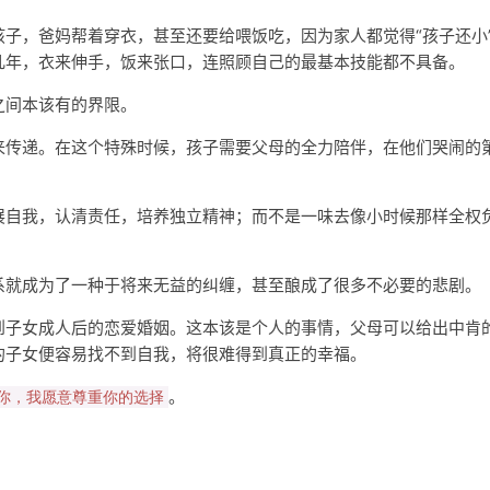
子，爸妈帮着穿衣，甚至还要给喂饭吃，因为家人都觉得“孩子还小
几年，衣来伸手，饭来张口，连照顾自己的最基本技能都不具备。
之间本该有的界限。
来传递。在这个特殊时候，孩子需要父母的全力陪伴，在他们哭闹的
展自我，认清责任，培养独立精神；而不是一味去像小时候那样全权
系就成为了一种于将来无益的纠缠，甚至酿成了很多不必要的悲剧。
到子女成人后的恋爱婚姻。这本该是个人的事情，父母可以给出中肯
的子女便容易找不到自我，将很难得到真正的幸福。
。
你，我愿意尊重你的选择