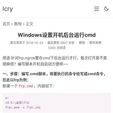
lcry
首页
»
教程
» 正文
首页
Windows设置开机后台运行cmd
分类
首次发表于 2018-10-22
最后更新 2847 天前
教程
等你来撩
5383 次阅读
分享
用途:针对frp.ngrok要在cmd下后台运行才行，每次打开是不是
技术
很麻烦？编写脚本开机自启动方便吧~~
教程
一、步骤：编写.cmd脚本，将要执行的命令给写成cmd命令，
生活
在此以frp为例：
新建一个
，内容如下：
frp.cmd
AI
e
归档
cd
E
:\桌面\
frp
frpc
.exe
-c
frpc
.ini
留言