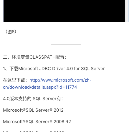
（图6）
二、环境变量CLASSPATH配置：
1、下载Microsoft JDBC Driver 4.0 for SQL Server
在这里下载：
http://www.microsoft.com/zh-
cn/download/details.aspx?id=11774
4.0版本支持的 SQL Server有：
Microsoft®SQL Server® 2012
Microsoft®SQL Server® 2008 R2