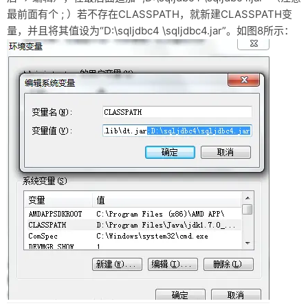
最前面有个 ; ）若不存在CLASSPATH，就新建CLASSPATH变
量，并且将其值设为“D:\sqljdbc4 \sqljdbc4.jar”。如图8所示：