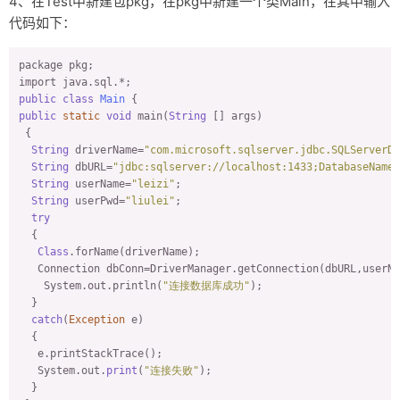
4、在Test中新建包pkg，在pkg中新建一个类Main，在其中输入
代码如下：
package pkg;

public
class
Main
public
static
void
 main(
String
 [] args)

 {

String
 driverName=
"com.microsoft.sqlserver.jdbc.SQLServerDr
String
 dbURL=
"jdbc:sqlserver://localhost:1433;DatabaseName=
String
 userName=
"leizi"
;

String
 userPwd=
"liulei"
;

try
  {

Class
.forName(driverName);

   Connection dbConn=DriverManager.getConnection(dbURL,userNa
    System.out.println(
"连接数据库成功"
);

  }

catch
(
Exception
 e)

  {

   e.printStackTrace();

   System.out.
print
(
"连接失败"
);

  }    
