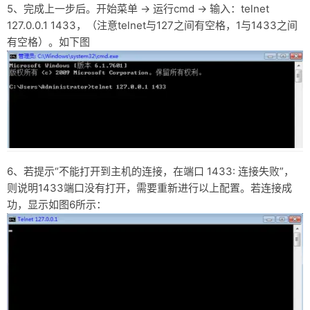
5、完成上一步后。开始菜单 → 运行cmd → 输入：telnet
127.0.0.1 1433，（注意telnet与127之间有空格，1与1433之间
有空格）。如下图
6、若提示“不能打开到主机的连接，在端口 1433: 连接失败”，
则说明1433端口没有打开，需要重新进行以上配置。若连接成
功，显示如图6所示：