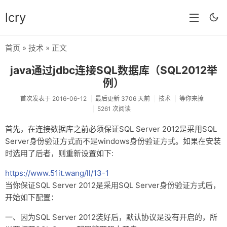
lcry
首页
»
技术
» 正文
首页
java通过jdbc连接SQL数据库（SQL2012举
分类
例）
分享
首次发表于 2016-06-12
最后更新 3706 天前
技术
等你来撩
5261 次阅读
技术
首先，在连接数据库之前必须保证SQL Server 2012是采用SQL
教程
Server身份验证方式而不是windows身份验证方式。如果在安装
时选用了后者，则重新设置如下:
生活
https://www.51it.wang/ll/13-1
AI
当你保证SQL Server 2012是采用SQL Server身份验证方式后，
开始如下配置：
归档
一、因为SQL Server 2012装好后，默认协议是没有开启的，所
留言