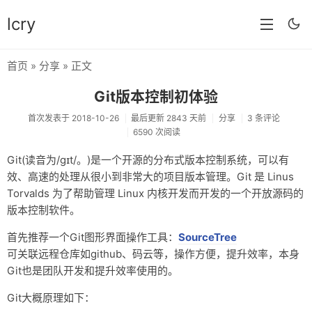
lcry
首页
»
分享
» 正文
首页
Git版本控制初体验
分类
首次发表于 2018-10-26
最后更新 2843 天前
分享
3 条评论
6590 次阅读
分享
Git(读音为/gɪt/。)是一个开源的分布式版本控制系统，可以有
技术
效、高速的处理从很小到非常大的项目版本管理。Git 是 Linus
教程
Torvalds 为了帮助管理 Linux 内核开发而开发的一个开放源码的
版本控制软件。
生活
首先推荐一个Git图形界面操作工具：
SourceTree
AI
可关联远程仓库如github、码云等，操作方便，提升效率，本身
Git也是团队开发和提升效率使用的。
归档
Git大概原理如下：
留言