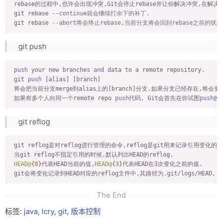
 rebase的过程中,也许会出现冲突,Git会停止rebase并让你解决冲突,在解
 git rebase 
--continue就会继续打余下的补丁.
 git rebase 
--abort将会终止rebase,当前分支将会回到rebase之前的状态
git push
push
 your new branches 
and
 data to a remote repository.

 git 
push
 [alias] [branch]

 将会把当前分支merge到alias上的[branch]分支.如果分支已经存在,将会
 如果有多个人向同一个remote repo 
push
代码, Git会首先在你试图
push
的
git reflog
 git reflog是对reflog进行管理的命令,reflog是git用来记录引用变
 当git reflog不指定引用的时候,默认列出HEAD的reflog.

HEAD@
{
0
}代表HEAD当前的值,
HEAD@
{
3
}代表HEAD在
3
次变化之前的值.

The End
标签:
java
,
lcry
,
git
,
版本控制