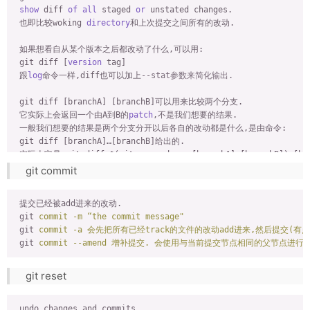
show
 diff 
of
all
 staged 
or
 unstated changes.

 也即比较woking 
directory
和上次提交之间所有的改动.

 如果想看自从某个版本之后都改动了什么,可以用:

 git diff [
version
 tag]

 跟
log
命令一样,diff也可以加上
--stat参数来简化输出.
 git diff [branchA] [branchB]可以用来比较两个分支.

 它实际上会返回一个由A到B的
patch
,不是我们想要的结果.

 一般我们想要的结果是两个分支分开以后各自的改动都是什么,是由命令:

 git diff [branchA]…[branchB]给出的.

 实际上它是:git diff $(git 
merge
-base [branchA] [branchB]) [b
git commit
提交已经被add进来的改动.
git
commit -m “the commit message"
git
commit -a 会先把所有已经track的文件的改动add进来,然后提交(有
git
commit --amend 增补提交. 会使用与当前提交节点相同的父节点进
git reset
 undo changes and commits.
