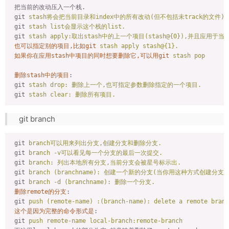
把当前的改动压入一个栈.
git
stash将会把当前目录和index中的所有改动(但不包括未track的文
git
stash list会显示这个栈的list.
git
stash apply:取出stash中的上一个项目(stash@{0}),并且应用于
也可以指定别的项目,比如git
stash apply stash@{1}.
如果你在应用stash中项目的同时想要删除它,可以用git
stash pop
删除stash中的项目
:
git
stash drop: 删除上一个,也可指定参数删除指定的一个项目.
git
stash clear: 删除所有项目.
git branch
git
branch可以用来列出分支,创建分支和删除分支.
git
branch -v可以看见每一个分支的最后一次提交.
git
branch: 列出本地所有分支,当前分支会被星号标示出.
git
branch (branchname): 创建一个新的分支(当你用这种方式创建
git
branch -d (branchname): 删除一个分支.
删除remote的分支
:
git
push (remote-name) :(branch-name): delete a remote branc
这个是因为完整的命令形式是
:
git
push remote-name local-branch:remote-branch