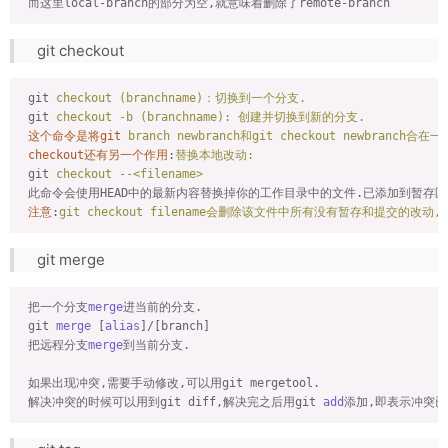
而这里local-branch的部分为空,就意味着删除了remote-branch
git checkout
git
checkout (branchname)：切换到一个分支.
git
checkout -b (branchname): 创建并切换到新的分支.
这个命令是将git
branch newbranch和git checkout newbranch合
checkout还有另一个作用
:
替换本地改动:
git
checkout --<filename>
此命令会使用HEAD中的最新内容替换掉你的工作目录中的文件.已添加到暂存
注意
:
git checkout filename会删除该文件中所有没有暂存和提交的改
git merge
 把一个分支
merge
进当前的分支.

 git 
merge
 [
alias
]/[branch]

 把远程分支
merge
到当前分支.

 如果出现冲突,需要手动修改,可以用git mergetool.

 解决冲突的时候可以用到git diff,解决完之后用git 
add