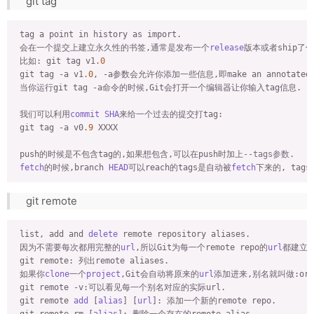
git tag
 tag a point in history as import.

 会在一个提交上建立永久性的书签,通常是发布一个
release
版本或者ship了什
 比如: git tag v1
.0
 git tag -a v1
.0
, -a参数会允许你添加一些信息,即make an annotated t
 当你运行git tag -a命令的时候,Git会打开一个编辑器让你输入tag信息.

 我们可以利用
commit
SHA
来给一个过去的提交打tag:

 git tag -a v0
.9
 XXXX

 push的时候是不包含tag的,如果想包含,可以在push时加上
--tags参数.
fetch
的时候,branch 
HEAD
可以reach的tags是自动被
fetch
下来的, tags t
git remote
 list, add and 
delete
 remote repository aliases.

 因为不需要每次都用完整的
url
,所以Git为每一个remote repo的
url
都建立一
 git remote: 列出remote aliases.

 如果你
clone
一个
project
,Git会自动将原来的
url
添加进来,别名就叫做:orig
 git remote -v:可以看见每一个别名对应的实际url.

 git remote 
add
 [
alias
] [
url
]: 添加一个新的remote repo.
