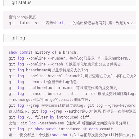
git status
 查询repo的状态.

 git status -s: -s表示
short
git log
show
commit
 history 
of
 a branch.

 git 
log
--oneline --number: 每条log只显示一行,显示number条.
 git 
log
--oneline --graph:可以图形化地表示出分支合并历史.
 git 
log
 branchname可以显示特定分支的log.

 git 
log
--oneline branch1 ^branch2,可以查看在分支1,却不在分
 git 
log
--decorate会显示出tag信息.
 git 
log
--author=[author name] 可以指定作者的提交历史.
 git 
log
--since --before --until --after 根据提交时间筛选log.
--no-merges可以将merge的commits排除在外.
 git 
log
--grep 根据commit信息过滤log: git log --grep=keywords
 默认情况下, git 
log
--grep --author是OR的关系,即满足一条即被返回
 git 
log
 -S: filter 
by
 introduced diff.

 比如: git 
log
 -SmethodName (注意S和后面的词之间没有等号分隔).

 git 
log
 -p: 
show
patch
 introduced 
at
each
 commit.

 每一个提交都是一个快照(
snapshot
),Git会把每次提交的diff计算出来,作