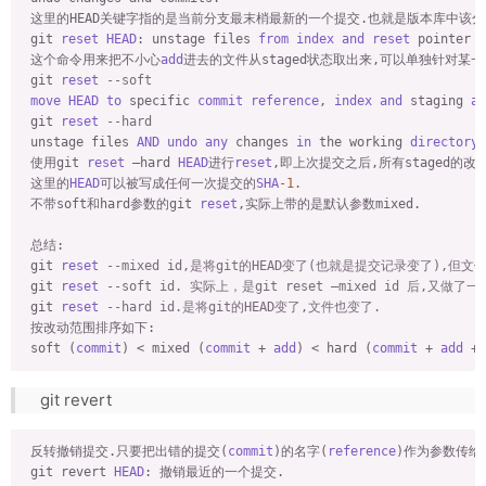
 这里的HEAD关键字指的是当前分支最末梢最新的一个提交.也就是版本库中该分
 git 
reset
HEAD
: unstage files 
from
index
and
reset
 pointer 
t
 这个命令用来把不小心
add
进去的文件从staged状态取出来,可以单独针对某一个
 git 
reset
--soft
move
HEAD
to
 specific 
commit
reference
, 
index
and
 staging 
ar
 git 
reset
--hard
 unstage files 
AND
undo
any
 changes 
in
 the working 
directory
 
 使用git 
reset
 —hard 
HEAD
进行
reset
,即上次提交之后,所有staged的
 这里的
HEAD
可以被写成任何一次提交的
SHA
-1.
 不带soft和hard参数的git 
reset
,实际上带的是默认参数mixed.

 总结:

 git 
reset
--mixed id,是将git的HEAD变了(也就是提交记录变了),但文
 git 
reset
--soft id. 实际上，是git reset –mixed id 后,又做了
 git 
reset
--hard id.是将git的HEAD变了,文件也变了.
 按改动范围排序如下:

 soft (
commit
) < mixed (
commit
 + 
add
) < hard (
commit
 + 
add
 + 
git revert
 反转撤销提交.只要把出错的提交(
commit
)的名字(
reference
)作为参数传给
 git revert 
HEAD
: 撤销最近的一个提交.
