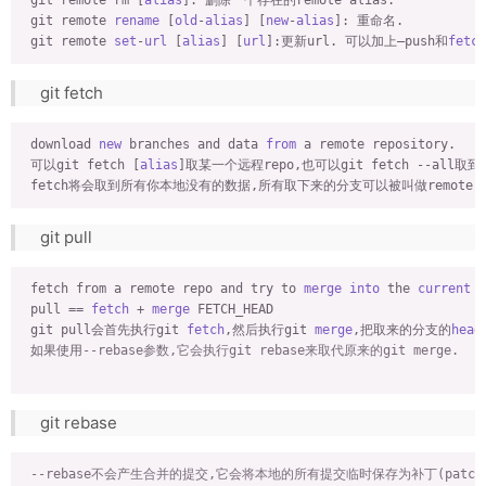
 git remote rm [
alias
]: 删除一个存在的remote alias.

 git remote 
rename
 [
old
-
alias
] [
new
-
alias
]: 重命名.

 git remote 
set
-
url
 [
alias
] [
url
]:更新url. 可以加上—push和
fetch
git fetch
 download 
new
 branches and data 
from
 a remote repository.

 可以git fetch [
alias
]取某一个远程repo,也可以git fetch --all取到全
git pull
 fetch from a remote repo and try to 
merge
into
 the 
current
 b
 pull == 
fetch
 + 
merge
 FETCH_HEAD

 git pull会首先执行git 
fetch
,然后执行git 
merge
,把取来的分支的
head
 如果使用
--rebase参数,它会执行git rebase来取代原来的git merge.
git rebase
--rebase不会产生合并的提交,它会将本地的所有提交临时保存为补丁(patc