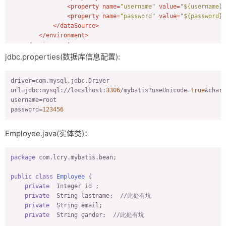
<
property
name
=
"username"
value
=
"${username}"
<
property
name
=
"password"
value
=
"${password}"
</
dataSource
>
</
environment
>
</
environments
>
<
mappers
>
jdbc.properties(数据库信息配置):
<!--加载映射文件-->
<
mapper
resource
=
"com/lcry/mybatis/dao/EmployeeMapper
driver
</
mappers
>
url
=jdbc:mysql://localhost:
3306
/mybatis?useUnicode=
true
&chara
</
configuration
>
username
password
=
123456
Employee.java(实体类)：
package
 com.lcry.mybatis.bean;

public
class
Employee
{

private
  Integer id ;

private
  String lastname;  
//此处有坑
private
  String email;

private
  String gander;  
//此处有坑