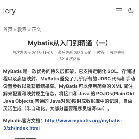
lcry
首页
»
教程
» 正文
首页
Mybatis从入门到精通（一）
分类
首次发表于 2018-11-08
最后更新 2830 天前
教程
等你来撩
5214 次阅读
分享
MyBatis 是一款优秀的持久层框架，它支持定制化 SQL、存储过
技术
程以及高级映射。MyBatis 避免了几乎所有的 JDBC 代码和手动
教程
设置参数以及获取结果集。MyBatis 可以使用简单的 XML 或注
解来配置和映射原生信息，将接口和 Java 的 POJOs(Plain Old
生活
Java Objects,普通的 Java对象)映射成数据库中的记录，自由
灵活生成（半自动化，大部分需要程序员编写sql）。
AI
Mybatis官方文档：
http://www.mybatis.org/mybatis-
归档
3/zh/index.html
留言