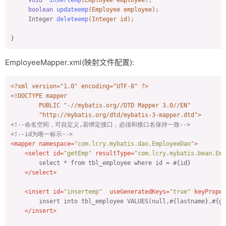
boolean
updateemp
(Employee employee)
;

public
 String 
getGander
()
{

Integer 
deleteemp
(Integer id)
;

return
 gander;

    }

public
void
setGander
(String gander)
{

this
.gander = gander;

EmployeeMapper.xml(映射文件配置):
    }

<?xml version="1.0" encoding="UTF-8" ?>
@Override
<!DOCTYPE 
mapper
public
 String 
toString
()
{

PUBLIC
"-//mybatis.org//DTD Mapper 3.0//EN"
return
"Employee{"
 +

"http://mybatis.org/dtd/mybatis-3-mapper.dtd"
>
"id="
 + id +

<!--命名空间，可自定义,若绑定接口，必须和接口名保持一致-->
", lastname='"
 + lastname + 
'\''
 +

<!--id为唯一标示-->
", email='"
 + email + 
'\''
 +

<
mapper
namespace
=
"com.lcry.mybatis.dao.EmployeeDao"
>
", gander='"
 + gander + 
'\''
 +

<
select
id
=
"getEmp"
resultType
=
"com.lcry.mybatis.bean.Emp
'}'
;

        select * from tbl_employee where id = #{id}

    }

</
select
>
<
insert
id
=
"insertemp"
useGeneratedKeys
=
"true"
keyProper
        insert into tbl_employee VALUES(null,#{lastname},#{ga
</
insert
>