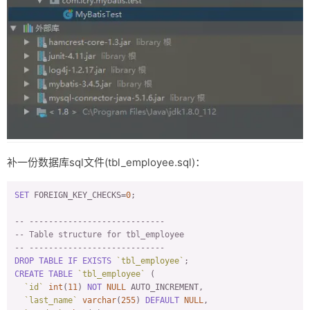
public
 void test02() 
throws
IOException
 {

SqlSession
 sqlSession = getsqlsession().openSession(
t
try
 {

EmployeeDao
 employee = sqlSession.getMapper(
Emplo
//查询方法
Employee
 emp = employee.getEmp(
10
);

System
.out.
println
(emp.getid());

//插入方法
Employee
 employee1 = new 
Employee
();

            employee1.setLastname(
"lcry"
);

            employee1.setEmail(
"1@qq.com"
);

            employee1.setGander(
"1"
);

            employee.insertemp(employee1);

补一份数据库sql文件(tbl_employee.sql)：
System
.out.
println
(employee1.
toString
());

//更新方法
SET
 FOREIGN_KEY_CHECKS=
0
;

            boolean b = employee.updateemp(employee1);

System
.out.
println
(b + employee1.
toString
());

-- ----------------------------
//删除方法
-- Table structure for tbl_employee
Integer
 rows = employee.deleteemp(
13
);

-- ----------------------------
System
.out.
println
(rows);

DROP
TABLE
IF
EXISTS
`tbl_employee`
        } finally {

CREATE
TABLE
`tbl_employee`
 (

            sqlSession.close();

`id`
int
(
11
) 
NOT
NULL
 AUTO_INCREMENT,

        }

`last_name`
varchar
(
255
) 
DEFAULT
NULL
,
