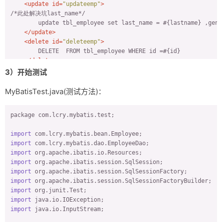
<
update
id
=
"updateemp"
>
/*此处解决坑last_name*/

        update tbl_employee set last_name = #{lastname} ,gend
</
update
>
<
delete
id
=
"deleteemp"
>
        DELETE  FROM tbl_employee WHERE id =#{id}

</
delete
>
</
mapper
>
3）开始测试
MyBatisTest.java(测试方法)：
package com.lcry.mybatis.test;

import
import
import
import
import
import
import
import
import
 java.io.InputStream;
