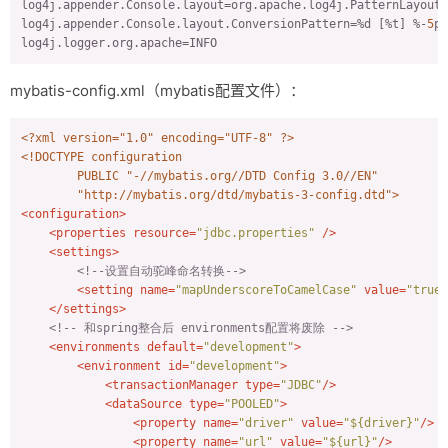
log4j.appender.Console.layout
log4j.appender.Console.layout.ConversionPattern
=%d [%t] %-
5
log4j.logger.org.apache
=INFO
mybatis-config.xml（mybatis配置文件）：
<?xml version="1.0" encoding="UTF-8" ?>
<!DOCTYPE 
configuration
PUBLIC
"-//mybatis.org//DTD Config 3.0//EN"
"http://mybatis.org/dtd/mybatis-3-config.dtd"
>
<
configuration
>
<
properties
resource
=
"jdbc.properties"
 />
<
settings
>
<!--设置自动驼峰命名转换-->
<
setting
name
=
"mapUnderscoreToCamelCase"
value
=
"true"
</
settings
>
<!-- 和spring整合后 environments配置将废除 -->
<
environments
default
=
"development"
>
<
environment
id
=
"development"
>
<
transactionManager
type
=
"JDBC"
/>
<
dataSource
type
=
"POOLED"
>
<
property
name
=
"driver"
value
=
"${driver}"
/>
<
property
name
=
"url"
value
=
"${url}"
/>