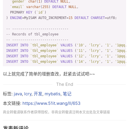
`gender`
char
(
1
) 
DEFAULT
NULL
,

    }

`email`
varchar
(
255
) 
DEFAULT
NULL
,

  PRIMARY 
KEY
 (
`id`
)

) 
ENGINE
=MyISAM AUTO_INCREMENT=
15
DEFAULT
CHARSET
=utf8;

-- ----------------------------
-- Records of tbl_employee
-- ----------------------------
INSERT
INTO
`tbl_employee`
VALUES
 (
'10'
, 
'lcry'
, 
'1'
, 
'1@qq.c
INSERT
INTO
`tbl_employee`
VALUES
 (
'11'
, 
'lcry'
, 
'1'
, 
'1@qq.c
INSERT
INTO
`tbl_employee`
VALUES
 (
'12'
, 
'lcry'
, 
'1'
, 
'1@qq.c
INSERT
INTO
`tbl_employee`
VALUES
 (
'14'
, 
'lcry'
, 
'1'
, 
'1@qq.c
以上就完成了简单的增删查改，赶紧去试试吧~~
The End
标签:
java
,
lcry
,
开发
,
mybatis
,
笔记
本文链接:
https://www.51it.wang/ll/653
商业转载请联系作者获得授权，非商业转载请注明本文出处及文章链接
发表新评论