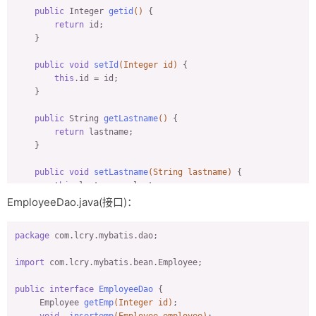
public
 Integer 
getid
()
{

return
 id;

    }

public
void
setId
(Integer id)
{

this
.id = id;

    }

public
 String 
getLastname
()
{

return
 lastname;

    }

public
void
setLastname
(String lastname)
{

this
.lastname = lastname;

    }

EmployeeDao.java(接口)：
public
 String 
getEmail
()
{

package
 com.lcry.mybatis.dao;

return
 email;

    }

import
 com.lcry.mybatis.bean.Employee;

public
void
setEmail
(String email)
{

public
interface
EmployeeDao
{

this
.email = email;

Employee 
getEmp
(Integer id)
;

    }

void
insertemp
(Employee employee)
;
