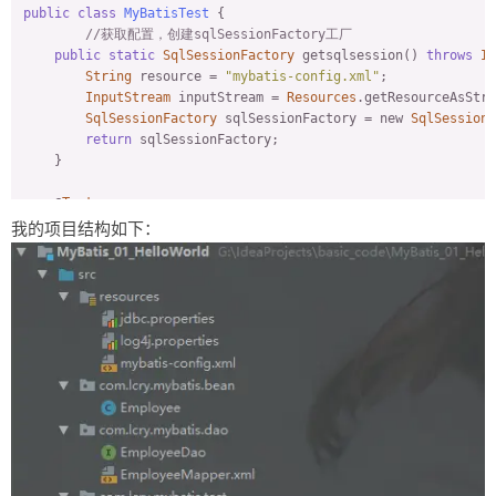
public
class
MyBatisTest
{

//获取配置，创建sqlSessionFactory工厂
public
static
SqlSessionFactory
 getsqlsession() 
throws
IO
String
 resource = 
"mybatis-config.xml"
;

InputStream
 inputStream = 
Resources
.getResourceAsStre
SqlSessionFactory
 sqlSessionFactory = new 
SqlSessionF
return
 sqlSessionFactory;

    }

    @
Test
public
 void test01() 
throws
IOException
 {

我的项目结构如下：
SqlSession
 sqlSession = getsqlsession().openSession()
try
 {

//查询方法
Employee
 employee = sqlSession.selectOne(
"com.lcr
System
.out.
println
(employee);

        } finally {

            sqlSession.close();

        }

    }

    @
Test