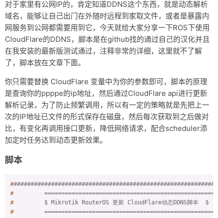
对于家里有公网IP的，肯定知道DDNS这个东西，就是动态解析
友链
域名，能够让自己出门在外随时远程到家取文件，或者是暴露内
网服务到公网都需要用到它，今天就给大家分享一下ROS下使用
关于
CloudFlare的DDNS，脚本是在github找的通过自己的汉化并且
在我安装的最新版测试通过，注释非常的详细，这里就不了解
了，脚本放在文章下面。
你只需要替换 CloudFlare 变量中为你的参数即可，脚本的原理
是查询你的ppppe的ip地址，然后通过CloudFlare api进行更新
解析记录，为了防止频繁调用，所以有一定的策略就是先把上一
次的IP地址已文件的形式保存在磁盘，然后每次获取到之后做对
比，有变化再调用接口更新，降低网络请求，配合scheduler添
加定时任务达到动态更新效果。
脚本
#
############################################################
#
         ================================================== 
#
         $ Mikrotik RouterOS 更新 CloudFlare动态DDNS脚本  $   
#
         ================================================== 