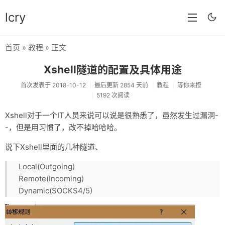
lcry
首页
»
教程
» 正文
首页
Xshell隧道的配置及具体用途
分类
首次发表于 2018-10-12
最后更新 2854 天前
教程
等你来撩
5192 次阅读
分享
Xshell对于一个IT人员来说可以说是很熟悉了，虽然发生过漏洞-
技术
-，但是用习惯了，改不掉哈哈哈。
教程
说下Xshell里面的几种隧道、
生活
Local(Outgoing)
AI
Remote(Incoming)
Dynamic(SOCKS4/5)
归档
留言