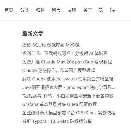
首页
分类
归档
留言
友链
关于
最新文章
迁移 SQLite 数据库到 MySQL
福利羊毛：下载蚂蚁阿福 1 分钱领 AI 体脂秤
免费开通 Claude Max 20x plan Bug 复现教程
Claude 迷惑操作，希望国产模型崛起
解决 Codex 使用 cc-switch 使用第三方模型报错 We&#039;re currently experiencing high demand, which may cause temporary errors.
Java侧开源报表大屏 - jimureport 逆向学习及二开思路
“银狐病毒”有感，小白如何鉴别安全下载各类软件
Grafana 单点登录对接 Gitea 配置教程
企业级开源大模型部署平台 GPUStack 实战教程
最新 Typora 1.13.6 Mac 破解版分享