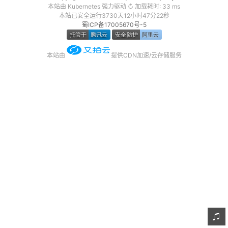
本站由 Kubernetes 强力驱动 ↻ 加载耗时: 33 ms
友链
本站已安全运行3730天12小时47分22秒
蜀ICP备17005670号-5
关于
本站由
提供CDN加速/云存储服务