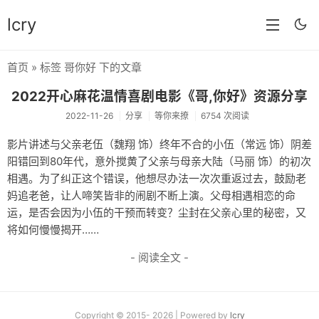
lcry
首页
» 标签 哥你好 下的文章
首页
2022开心麻花温情喜剧电影《哥,你好》资源分享
分类
2022-11-26
分享
等你来撩
6754 次阅读
分享
影片讲述与父亲老伍（魏翔 饰）终年不合的小伍（常远 饰）阴差
阳错回到80年代，意外搅黄了父亲与母亲大陆（马丽 饰）的初次
技术
相遇。为了纠正这个错误，他想尽办法一次次重返过去，鼓励老
教程
妈追老爸，让人啼笑皆非的闹剧不断上演。父母相遇相恋的命
运，是否会因为小伍的干预而转变？尘封在父亲心里的秘密，又
生活
将如何慢慢揭开……
AI
- 阅读全文 -
归档
留言
Copyright © 2015- 2026 | Powered by
lcry