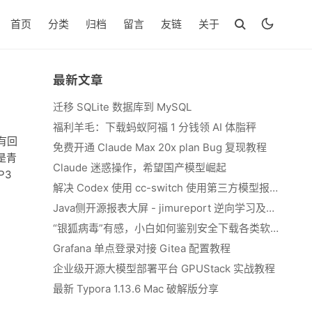
首页
分类
归档
留言
友链
关于
最新文章
迁移 SQLite 数据库到 MySQL
福利羊毛：下载蚂蚁阿福 1 分钱领 AI 体脂秤
有回
免费开通 Claude Max 20x plan Bug 复现教程
是青
Claude 迷惑操作，希望国产模型崛起
P3
解决 Codex 使用 cc-switch 使用第三方模型报错 We&#039;re currently experiencing high demand, which may cause temporary errors.
Java侧开源报表大屏 - jimureport 逆向学习及二开思路
“银狐病毒”有感，小白如何鉴别安全下载各类软件
Grafana 单点登录对接 Gitea 配置教程
企业级开源大模型部署平台 GPUStack 实战教程
最新 Typora 1.13.6 Mac 破解版分享