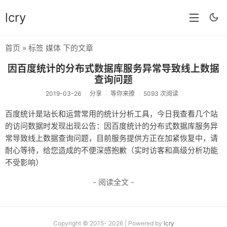
lcry
首页
» 标签 媒体 下的文章
首页
因百度统计的分布式数据库服务异常导致线上数据
分类
查询问题
2019-03-26
分享
等你来撩
5093 次阅读
分享
百度统计是站长和运营常用的统计分析工具，今日我查看几个站
技术
的访问数据时发现出现公告：因百度统计的分布式数据库服务异
常导致线上数据查询问题，目前服务提供方正在加紧恢复中，请
教程
耐心等待，给您造成的不便深感抱歉（实时访客和高级分析功能
生活
不受影响）
AI
- 阅读全文 -
归档
留言
Copyright © 2015- 2026 | Powered by
lcry