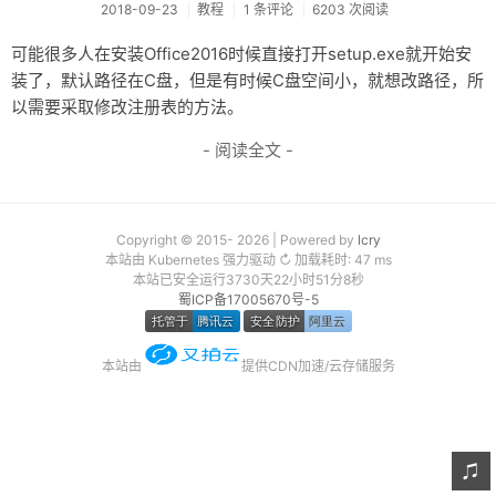
2018-09-23
教程
1 条评论
6203 次阅读
友链
可能很多人在安装Office2016时候直接打开setup.exe就开始安
关于
装了，默认路径在C盘，但是有时候C盘空间小，就想改路径，所
以需要采取修改注册表的方法。
- 阅读全文 -
Copyright © 2015- 2026 | Powered by
lcry
本站由 Kubernetes 强力驱动 ↻ 加载耗时: 47 ms
本站已安全运行3730天22小时51分8秒
蜀ICP备17005670号-5
本站由
提供CDN加速/云存储服务