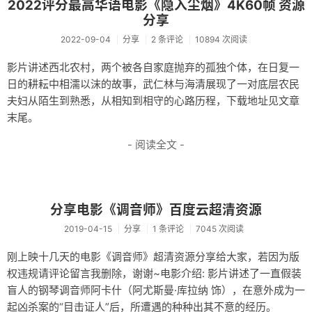
2022评分最高华语电影《隐入尘烟》4K60帧 资源
友链
分享
2022-09-04
分享
2 条评论
10894 次阅读
关于
影片讲述西北农村，两个被各自家庭抛弃的孤独个体，在日复一
日的耕耘中相濡以沫的故事，武仁林与海清展现了一对底层农民
夫妇从陌生到熟悉，从相知到相守的心路历程，下载地址见文章
末尾。
- 阅读全文 -
分享电影《调音师》百度云超清资源
2019-04-15
分享
1 条评论
7045 次阅读
刚上映十几天的电影《调音师》超清资源分享给大家，若因为版
权违规请评论留言我删除，谢谢~电影介绍: 影片讲述了一直假装
盲人的钢琴调音师阿卡什（阿尤斯曼·库拉纳 饰），在意外成为一
起凶杀案的“目击证人”后，所遭遇的种种出其不意的经历。