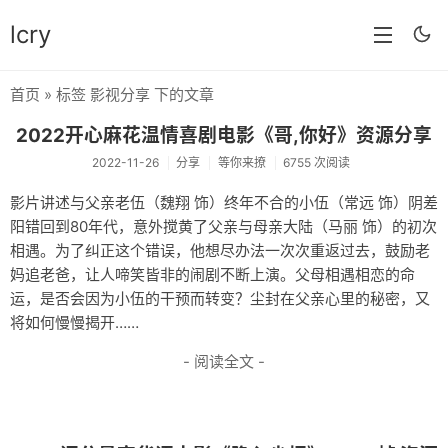
lcry
首页
» 标签 影视分享 下的文章
首页
2022开心麻花温情喜剧电影《哥,你好》资源分享
分类
2022-11-26
分享
等你来撩
6755 次阅读
分享
影片讲述与父亲老伍（魏翔 饰）终年不合的小伍（常远 饰）阴差
阳错回到80年代，意外搅黄了父亲与母亲大陆（马丽 饰）的初次
技术
相遇。为了纠正这个错误，他想尽办法一次次重返过去，鼓励老
教程
妈追老爸，让人啼笑皆非的闹剧不断上演。父母相遇相恋的命
运，是否会因为小伍的干预而转变？尘封在父亲心里的秘密，又
生活
将如何慢慢揭开……
AI
- 阅读全文 -
归档
留言