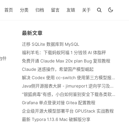
首页
分类
归档
留言
友链
关于
最新文章
迁移 SQLite 数据库到 MySQL
福利羊毛：下载蚂蚁阿福 1 分钱领 AI 体脂秤
为什
免费开通 Claude Max 20x plan Bug 复现教程
Claude 迷惑操作，希望国产模型崛起
解决 Codex 使用 cc-switch 使用第三方模型报错 We&#039;re currently experiencing high demand, which may cause temporary errors.
Java侧开源报表大屏 - jimureport 逆向学习及二开思路
“银狐病毒”有感，小白如何鉴别安全下载各类软件
Grafana 单点登录对接 Gitea 配置教程
企业级开源大模型部署平台 GPUStack 实战教程
最新 Typora 1.13.6 Mac 破解版分享