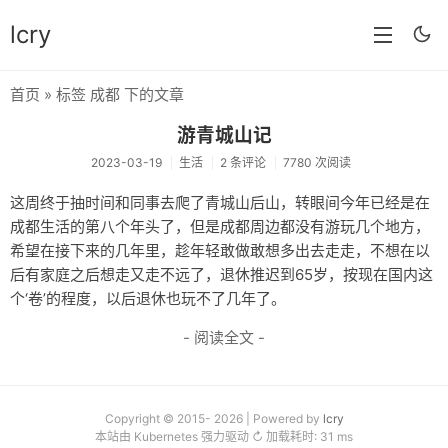
lcry
首页
» 标签 成都 下的文章
首页
游青城山记
分类
2023-03-19
生活
2 条评论
7780 次阅读
分享
这周终于抽时间和同事去爬了青城山后山，转眼间今年已经是在
成都生活的第八个年头了，但是成都周边都没有游玩几个地方，
技术
希望在接下来的几年里，趁年轻敢做敢想多出去走走，不想在以
教程
后有家庭之后想走又走不远了，退休推迟到65岁，按现在国内这
个‘卷’的程度，以后退休也玩不了几年了。
生活
- 阅读全文 -
AI
归档
Copyright © 2015- 2026 | Powered by
lcry
留言
本站由 Kubernetes 强力驱动 ↻ 加载耗时: 31 ms