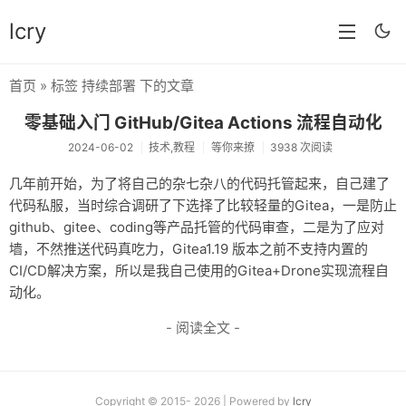
lcry
首页
» 标签 持续部署 下的文章
首页
零基础入门 GitHub/Gitea Actions 流程自动化
分类
2024-06-02
技术,教程
等你来撩
3938 次阅读
分享
几年前开始，为了将自己的杂七杂八的代码托管起来，自己建了
代码私服，当时综合调研了下选择了比较轻量的Gitea，一是防止
技术
github、gitee、coding等产品托管的代码审查，二是为了应对
教程
墙，不然推送代码真吃力，Gitea1.19 版本之前不支持内置的
CI/CD解决方案，所以是我自己使用的Gitea+Drone实现流程自
生活
动化。
AI
- 阅读全文 -
归档
留言
Copyright © 2015- 2026 | Powered by
lcry