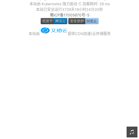
本站由 Kubernetes 强力驱动 ↻ 加载耗时: 36 ms
友链
本站已安全运行3729天19小时24分20秒
蜀ICP备17005670号-5
关于
本站由
提供CDN加速/云存储服务