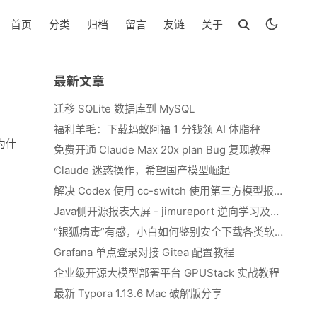
首页
分类
归档
留言
友链
关于
最新文章
迁移 SQLite 数据库到 MySQL
福利羊毛：下载蚂蚁阿福 1 分钱领 AI 体脂秤
为什
免费开通 Claude Max 20x plan Bug 复现教程
Claude 迷惑操作，希望国产模型崛起
解决 Codex 使用 cc-switch 使用第三方模型报错 We&#039;re currently experiencing high demand, which may cause temporary errors.
Java侧开源报表大屏 - jimureport 逆向学习及二开思路
“银狐病毒”有感，小白如何鉴别安全下载各类软件
Grafana 单点登录对接 Gitea 配置教程
企业级开源大模型部署平台 GPUStack 实战教程
最新 Typora 1.13.6 Mac 破解版分享