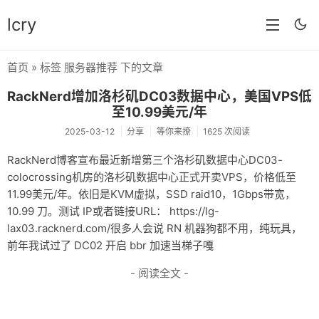
lcry
首页
» 标签 服务器推荐 下的文章
首页
RackNerd增加洛杉矶DC03数据中心，美国VPS低
分类
至10.99美元/年
2025-03-12
分享
等你来撩
1625 次阅读
分享
RackNerd博客宣布最近新增第三个洛杉矶数据中心DC03-
技术
colocrossing机房的洛杉矶数据中心正式开卖VPS，价格低至
11.99美元/年。依旧是KVM虚拟，SSD raid10，1Gbps带宽，
教程
10.99 刀。测试 IP或者链接URL： https://lg-
生活
lax03.racknerd.com/很多人会说 RN 机器狗都不用，纯玩具，
前年我试过了 DC02 开启 bbr 加速当梯子嘎
AI
- 阅读全文 -
归档
留言