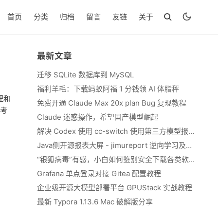
首页
分类
归档
留言
友链
关于
最新文章
迁移 SQLite 数据库到 MySQL
福利羊毛：下载蚂蚁阿福 1 分钱领 AI 体脂秤
理和
免费开通 Claude Max 20x plan Bug 复现教程
必考
Claude 迷惑操作，希望国产模型崛起
解决 Codex 使用 cc-switch 使用第三方模型报错 We&#039;re currently experiencing high demand, which may cause temporary errors.
Java侧开源报表大屏 - jimureport 逆向学习及二开思路
“银狐病毒”有感，小白如何鉴别安全下载各类软件
Grafana 单点登录对接 Gitea 配置教程
企业级开源大模型部署平台 GPUStack 实战教程
最新 Typora 1.13.6 Mac 破解版分享