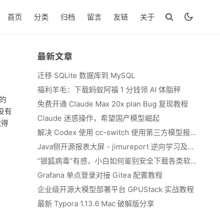
首页
分类
归档
留言
友链
关于
最新文章
迁移 SQLite 数据库到 MySQL
福利羊毛：下载蚂蚁阿福 1 分钱领 AI 体脂秤
的
免费开通 Claude Max 20x plan Bug 复现教程
没有
Claude 迷惑操作，希望国产模型崛起
觉得
解决 Codex 使用 cc-switch 使用第三方模型报错 We&#039;re currently experiencing high demand, which may cause temporary errors.
Java侧开源报表大屏 - jimureport 逆向学习及二开思路
“银狐病毒”有感，小白如何鉴别安全下载各类软件
Grafana 单点登录对接 Gitea 配置教程
企业级开源大模型部署平台 GPUStack 实战教程
最新 Typora 1.13.6 Mac 破解版分享