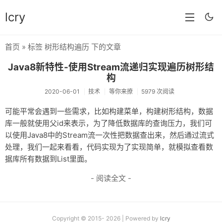
lcry
首页
» 标签 树形结构遍历 下的文章
首页
Java8新特性-使用Stream流递归实现遍历树形结
分类
构
2020-06-01
技术
等你来撩
5979 次阅读
分享
可能平常会遇到一些需求，比如构建菜单，构建树形结构，数据
技术
库一般就使用父id来表示，为了降低数据库的查询压力，我们可
以使用Java8中的Stream流一次性把数据查出来，然后通过流式
教程
处理，我们一起来看看，代码实现为了实现简单，就模拟查看数
生活
据库所有数据到List里面。
AI
- 阅读全文 -
归档
留言
Copyright © 2015- 2026 | Powered by
lcry