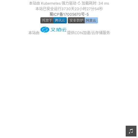
本站由 Kubernetes 强力驱动 ↻ 加载耗时: 34 ms
友链
本站已安全运行3730天23小时27分54秒
蜀ICP备17005670号-5
关于
本站由
提供CDN加速/云存储服务