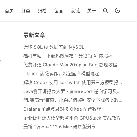
首页
分类
归档
留言
友链
关于
最新文章
迁移 SQLite 数据库到 MySQL
福利羊毛：下载蚂蚁阿福 1 分钱领 AI 体脂秤
是
免费开通 Claude Max 20x plan Bug 复现教程
Claude 迷惑操作，希望国产模型崛起
解决 Codex 使用 cc-switch 使用第三方模型报错 We&#039;re currently experiencing high demand, which may cause temporary errors.
Java侧开源报表大屏 - jimureport 逆向学习及二开思路
“银狐病毒”有感，小白如何鉴别安全下载各类软件
Grafana 单点登录对接 Gitea 配置教程
企业级开源大模型部署平台 GPUStack 实战教程
最新 Typora 1.13.6 Mac 破解版分享