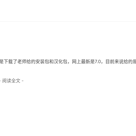
拟组网，于是下载了老师给的安装包和汉化包，网上最新是7.0，目前来说给的
- 阅读全文 -