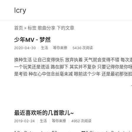
lcry
首页
» 标签 歌曲分享 下的文章
少年MV - 梦然
2020-04-30
生活
等你来撩
5436 次阅读
换种生活 让自己变得快乐 放弃执着 天气就会变得不错 每次走
一个玩笑还是谎话 路在脚下 其实并不复杂 只要记得你是你呀 Wu
是考验 种在心中信念丝毫未减 眼前这个少年 还是最初那张脸 面前再多艰
最近喜欢听的几首歌儿~
2019-02-24
生活
等你来撩
4952 次阅读