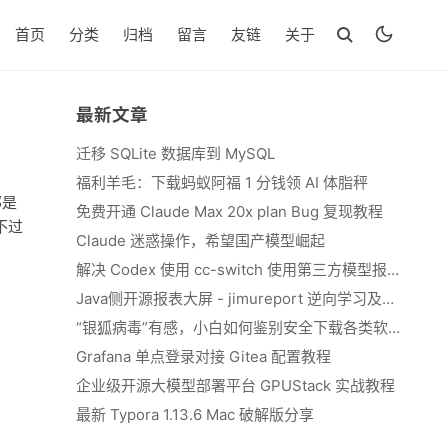
首页
分类
归档
留言
友链
关于
最新文章
迁移 SQLite 数据库到 MySQL
福利羊毛：下载蚂蚁阿福 1 分钱领 AI 体脂秤
那是
免费开通 Claude Max 20x plan Bug 复现教程
不过
Claude 迷惑操作，希望国产模型崛起
解决 Codex 使用 cc-switch 使用第三方模型报错 We&#039;re currently experiencing high demand, which may cause temporary errors.
Java侧开源报表大屏 - jimureport 逆向学习及二开思路
“银狐病毒”有感，小白如何鉴别安全下载各类软件
Grafana 单点登录对接 Gitea 配置教程
企业级开源大模型部署平台 GPUStack 实战教程
最新 Typora 1.13.6 Mac 破解版分享