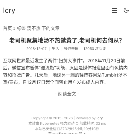
lcry
首页
» 标签 汤不热 下的文章
首页
老司机聚集地汤不热禁黄了,老司机何去何从？
分类
2018-12-07
生活
等你来撩
12050 次阅读
分享
互联网世界最近发生了两件“扫黄大事件”。2018年11月20日前
后，微信宣布暂停“漂流瓶”功能，原因是媒体报道里面有色情内
技术
容和招嫖广告。几天后，地球另一端的轻博客网站Tumblr(汤不
教程
热)宣布，自12月17日起全面禁止用户发布成人内容。
- 阅读全文 -
生活
AI
归档
Copyright © 2015- 2026 | Powered by
lcry
本站由 Kubernetes 强力驱动 ↻ 加载耗时: 32 ms
本站已安全运行3732天15小时10分19秒
留言