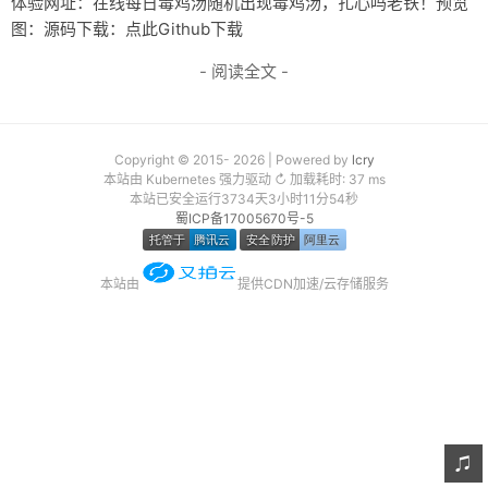
体验网址：在线每日毒鸡汤随机出现毒鸡汤，扎心吗老铁！预览
友链
图：源码下载：点此Github下载
- 阅读全文 -
关于
Copyright © 2015- 2026 | Powered by
lcry
本站由 Kubernetes 强力驱动 ↻ 加载耗时: 37 ms
本站已安全运行3734天3小时11分54秒
蜀ICP备17005670号-5
本站由
提供CDN加速/云存储服务