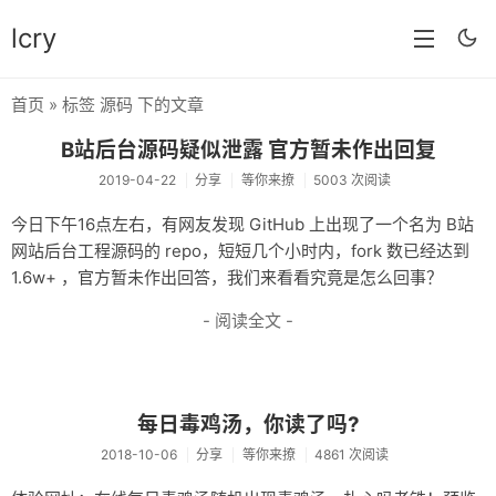
lcry
首页
» 标签 源码 下的文章
首页
B站后台源码疑似泄露 官方暂未作出回复
分类
2019-04-22
分享
等你来撩
5003 次阅读
分享
今日下午16点左右，有网友发现 GitHub 上出现了一个名为 B站
网站后台工程源码的 repo，短短几个小时内，fork 数已经达到
技术
1.6w+ ，官方暂未作出回答，我们来看看究竟是怎么回事？
教程
- 阅读全文 -
生活
AI
每日毒鸡汤，你读了吗?
归档
2018-10-06
分享
等你来撩
4861 次阅读
留言