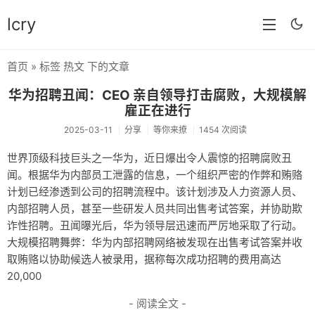
lcry
首页
» 标签 热文 下的文章
首页
华为招聘丑闻：CEO 亲自领导打击腐败，大规模解
分类
雇正在进行
2025-03-11
分享
等你来撩
1454 次阅读
分享
世界顶级科技巨头之一华为，近日爆出令人震惊的招聘腐败丑
技术
闻。根据华为内部员工泄露的信息，一个组织严密的作弊和贿赂
计划已经渗透到公司的招聘流程中。该计划涉及人力资源人员、
教程
内部招聘人员，甚至一些研发人员共同出售考试答案，并协助欺
生活
诈性招聘。丑闻曝光后，华为领导层迅速而严厉地采取了行动。
大规模招聘舞弊：华为内部招聘网络被发现在出售考试答案并收
AI
取贿赂以协助候选人被录用，据称每次成功招聘的费用高达
20,000
归档
- 阅读全文 -
留言