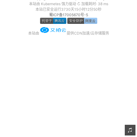
本站由 Kubernetes 强力驱动 ↻ 加载耗时: 38 ms
友链
本站已安全运行3730天15小时12分50秒
蜀ICP备17005670号-5
关于
本站由
提供CDN加速/云存储服务