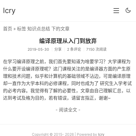
lcry
首页
» 标签 知识点总结 下的文章
首页
编译原理从入门到放弃
分类
2019-05-30
分享
2 条评论
7150 次阅读
分享
在学习编译原理之前，我们首先要知道为啥要学习？大学课程为
什么要开设编译原理呢？这门课程关注的是编译器方面的产生原
技术
理和技术问题，似乎和计算机的基础领域不沾边，可是编译原理
教程
却一直作为大学本科的必修课程，同时也成为了 研究生入学考试
的必考内容。我觉得有了解的必要性，文章由自己理解汇总，以
生活
达到考试及格为目的，若有错误，请留言指正，谢谢~
AI
- 阅读全文 -
归档
留言
Copyright © 2015- 2026 | Powered by
lcry